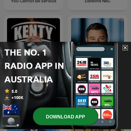
You Cannot Be Serious
Dateline NBC
Kenty - Paul Kent NRL
Paul Murray Live
Podcast
DOWNLOAD APP