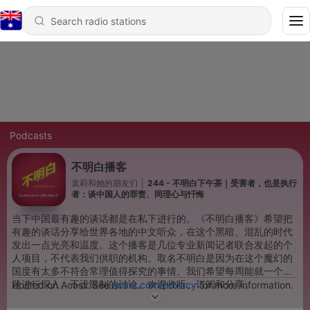
Podcasts
不明白播客
袁莉和她的朋友们
|
244 - 不明白下午茶｜受害者，也是执行
者：谈中国人的罪责、同理心与忏悔
当下中国最有趣的谈话都是在私下进行的。《不明白播客》希望把
有趣的谈话分享给世界各地的中文听众，在这个黑暗、混乱的时代
发出一点光亮和温度。这个播客是几位专业新闻记者联合发起的个
人项目，不代表我们供职的机构。取名不明白是因为在这个魔幻的
国度有太多不符合常理值得探究的事情。我们希望每周能就一个话
题进行深入、不设限制的讨论。欢迎收听、订阅和分享。
Hosted on Acast. See
acast.com/privacy
for more information.