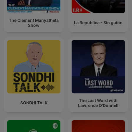
The Clement Manyathela
La Republica - Sin guion
Show
The Last Word with
SONDHI TALK
Lawrence O’Donnell