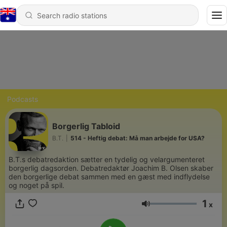
Podcasts
Borgerlig Tabloid
B.T.
|
514 - Heftig debat: Må man arbejde for USA?
B.T.s debatredaktion sætter en tydelig og velargumenteret
borgerlig dagsorden. Debatredaktør Joachim B. Olsen skaber
den borgerlige debat sammen med en gæst med indflydelse
og noget på spil.
1
x
Volume