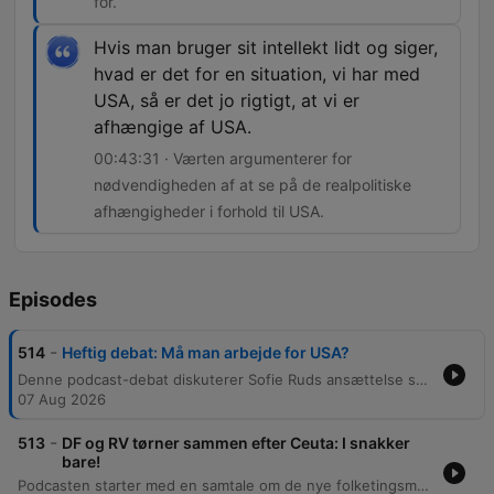
for.
Hvis man bruger sit intellekt lidt og siger,
hvad er det for en situation, vi har med
USA, så er det jo rigtigt, at vi er
afhængige af USA.
00:43:31 · Værten argumenterer for
nødvendigheden af at se på de realpolitiske
afhængigheder i forhold til USA.
Episodes
-
514
Heftig debat: Må man arbejde for USA?
Denne podcast-debat diskuterer Sofie Ruds ansættelse som politisk rådgiver på den amerikanske ambassade og de diplomatiske implikationer af hendes tidligere kritiske holdninger til Trump. Deltagerne debatterer Danmarks militære afhængighed af USA, risikoen for amerikansk intervention i Grønland samt balancen mellem at have lokale eksperter og risikoen for politisk polarisering. Samtalen berører også de personlige omkostninger ved politiske karrierevalg og den offentlige udskamning af enkeltpersoner. Programmet afsluttes med en refleksion over de realpolitiske nuancer i forholdet til USA og Grønland.
07 Aug 2026
-
513
DF og RV tørner sammen efter Ceuta: I snakker
bare!
Podcasten starter med en samtale om de nye folketingsmedlemmers personlige stil, før emnet skifter til en intens politisk debat om europæisk migrationspolitik. Diskussionen belyser uenigheder mellem Dansk Folkeparti og Radikale Venstre vedrørende håndteringen af grænser i Spanien, EU's budgetter og konsekvenserne af migrationsstrømme. Debatten fokuserer på behovet for styrket kontrol ved EU's ydergrænser, herunder muligheden for brug af militære midler eller fysiske barrierer. Deltagerne diskuterer også de politiske implikationer af velfærdsydelser som incitament for migration samt forskellen på legitim politiindsats og mere voldelige metoder i grænsekontrollen.