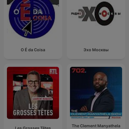
O É da Coisa
Эхо Москвы
The Clement Manyathela
Les Grosses Têtes