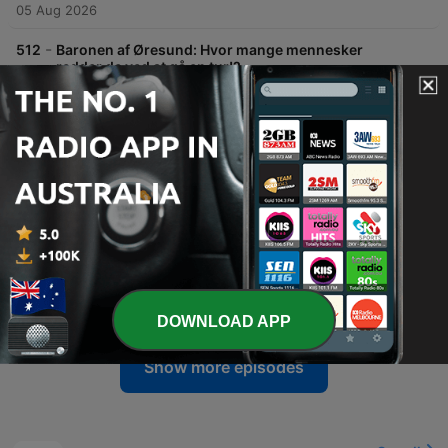
05 Aug 2026
-
512
Baronen af Øresund: Hvor mange mennesker
redder de ved at gå en tur!?
I denne episode af 'Borgerligt Tabloid' møder vi 'Baronen af Øresund', en anonym profil på X, der retter skarp kritik mod dansk ulandsbistand. Gæsten gennemgår specifikke eksempler på puljeordninger under Udenrigsministeriet og stiller spørgsmålstegn ved de økonomiske prioriteringer i projekter relateret til blandt andet Sex & Samfund og bevarelse af orangutanger. Samtalen uddyber kritikken af de ideologiske vinkler i tildelinger til NGO'er samt det tætte netværk mellem politikere og civilsamfundsorganisationer. Der argumenteres for en reform af bistandsmodellen, herunder et forslag om at erstatte den faste udviklingsbistand med en akut katastrofehjælpsfond, der kan indsætte ressourcer ved behov frem for de nuværende langsigtede prioriteringer.
03 Aug 2026
-
511
Joachim B. Olsen: Hvorfor banaliserer Politiken
islamisk terror?
I denne episode diskuterer Joachim B. Åsen og Markus Rubin truslen fra islamistisk terror i Europa, med særligt fokus på spændingsfeltet mellem sikkerhed og frihedsrettigheder. Diskussionen belyser de komplekse sammenhænge mellem terrorisme, indvandring og socioøkonomiske faktorer. Debatten udforsker, om udfordringer som kriminalitet og integration skyldes kulturelle forskelle eller økonomisk ulighed. Deltagerne diskuterer desuden behovet for proportionalitet i den offentlige debat og hvordan det danske samfund kan bevare sin identitet i en verden præget af globale konflikter og skiftende sikkerhedspolitiske balancer.
31 Jul 2026
-
510
Thorborg planlagde flugt fra Danmark på grund
af SKAT: 'Jeg får gåsehud af raseri!'
Martin Thorborg deler sine personlige og økonomiske erfaringer med skattevæsenet, fra tidlige møder med uretfærdige afgifter til de hårde konsekvenser under dotcom-krakket. Samtalen belyser en voksende mistillid til staten, drevet af oplevelser med vilkårlige skattekrav og følelsen af at blive behandlet som mistænkelig. Diskussionen dykker ned i de systemiske problemer i det danske skattesystem, herunder manglende ansvarlighed, fejlbehæftede IT-systemer og en kultur, der prioriterer indtægter over retssikkerhed. Deltagerne advarer om, at denne udvikling kan underminere den sociale sammenhængskraft og svække Danmarks evne til at tiltrække talenter.
29 Jul 2026
DOWNLOAD APP
Show more episodes