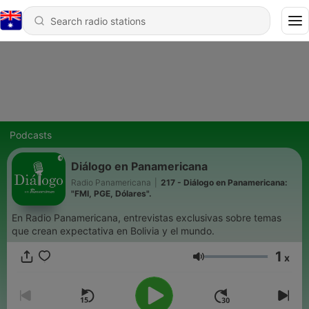
Podcasts
Diálogo en Panamericana
Radio Panamericana
|
217 - Diálogo en Panamericana:
"FMI, PGE, Dólares".
En Radio Panamericana, entrevistas exclusivas sobre temas
que crean expectativa en Bolivia y el mundo.
1
x
Volume