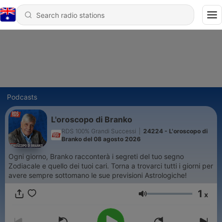
Podcasts
L'oroscopo di Branko
RDS 100% Grandi Successi
|
24224 - L'oroscopo di
Branko del 08 agosto 2026
Ogni giorno, Branko racconterà i segreti del tuo segno
Zodiacale e quello dei tuoi cari. Torna a trovarci tutti i giorni per
avere sempre sottomano le sue previsioni Astrologiche!
1
x
Volume