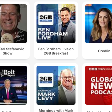
arl Stefanovic
Ben Fordham Live on
Credlin
Show
2GB Breakfast
Mornings with Mark