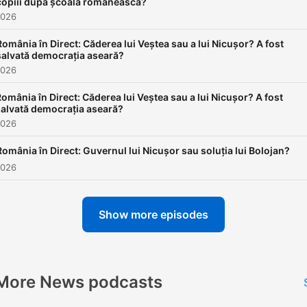
copiii după școala românească?
2026
România în Direct: Căderea lui Veștea sau a lui Nicușor? A fost
salvată democrația aseară?
2026
omânia în Direct: Căderea lui Veștea sau a lui Nicușor? A fost
salvată democrația aseară?
2026
România în Direct: Guvernul lui Nicușor sau soluția lui Bolojan?
2026
Show more episodes
More News podcasts