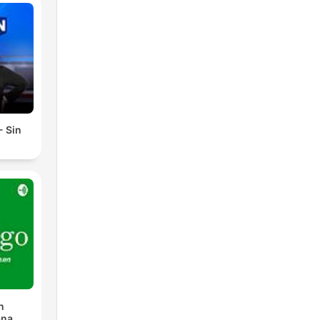
- Sin
n
ana