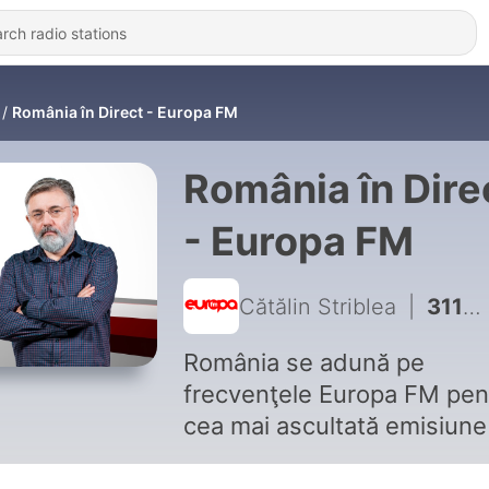
România în Direct - Europa FM
România în Dire
- Europa FM
Cătălin Striblea
|
3110 - România în Direct: Grindeanu vs Mureșan? Pe cine să aleagă Nicușor?
România se adună pe
frecvenţele Europa FM pen
cea mai ascultată emisiune
ţară în care românii se fac