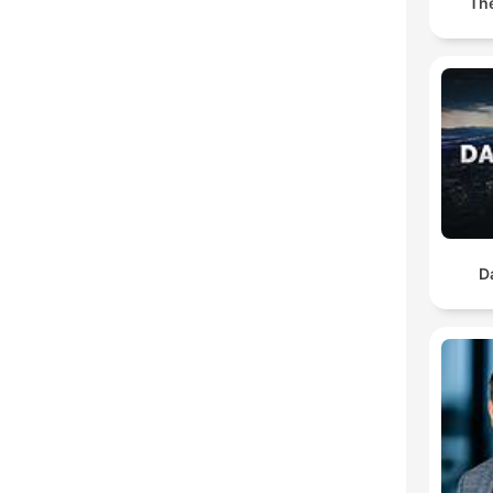
The
D