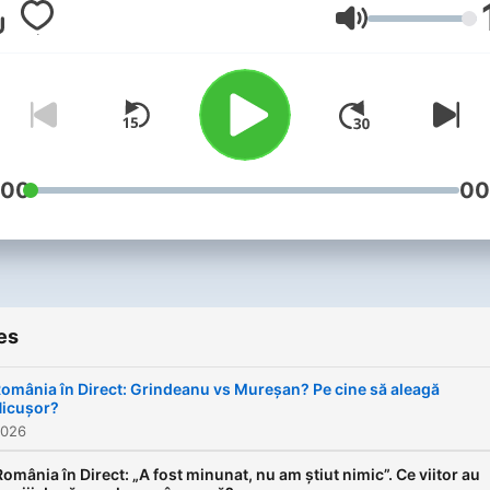
auziţi.
Volume
:00
00
es
omânia în Direct: Grindeanu vs Mureșan? Pe cine să aleagă
icușor?
2026
România în Direct: „A fost minunat, nu am știut nimic”. Ce viitor au