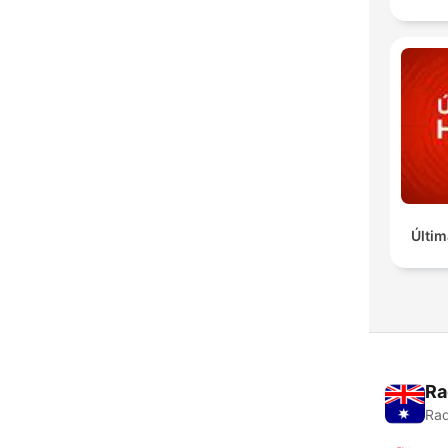
Últim
Ra
Rad