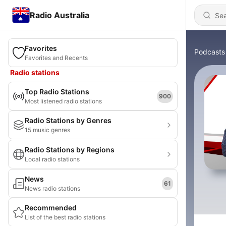
Radio Australia
Favorites
Podcasts
Favorites and Recents
Radio stations
Top Radio Stations
900
Most listened radio stations
Radio Stations by Genres
15 music genres
Radio Stations by Regions
Local radio stations
News
61
News radio stations
Recommended
List of the best radio stations