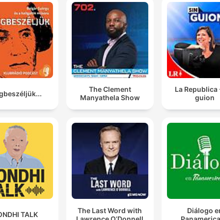
The Clement
La Republica 
beszéljük...
Manyathela Show
guion
The Last Word with
Diálogo e
ONDHI TALK
Lawrence O’Donnell
Panameric