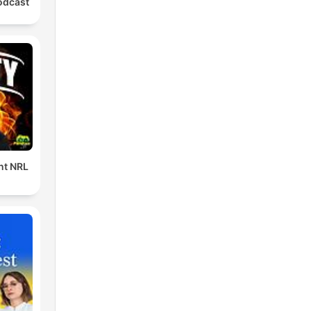
odcast
ent NRL