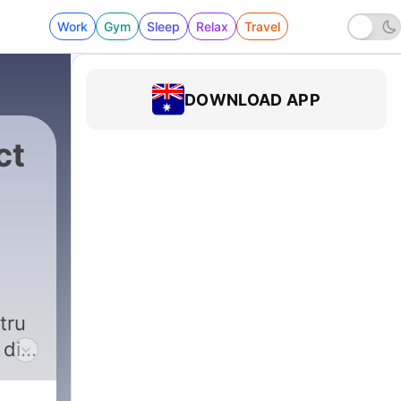
Work
Gym
Sleep
Relax
Travel
DOWNLOAD APP
ct
tru
 din