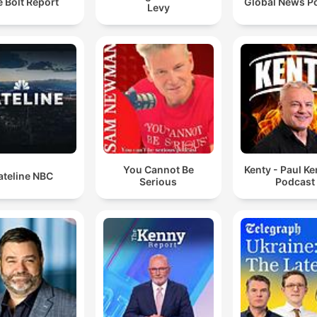
 Bolt Report
Global News P
Levy
You Cannot Be
Kenty - Paul K
ateline NBC
Serious
Podcast