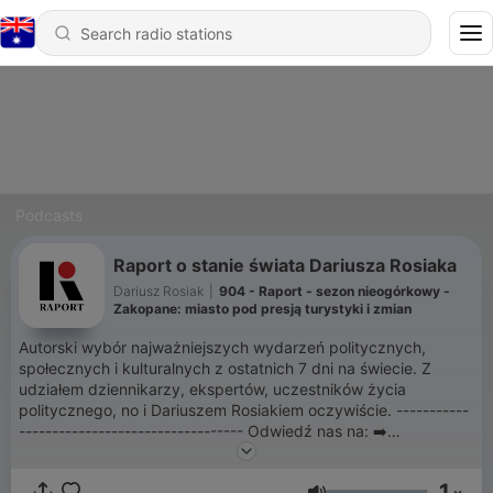
Podcasts
Raport o stanie świata Dariusza Rosiaka
Dariusz Rosiak
|
904 - Raport - sezon nieogórkowy -
Zakopane: miasto pod presją turystyki i zmian
Autorski wybór najważniejszych wydarzeń politycznych,
społecznych i kulturalnych z ostatnich 7 dni na świecie. Z
udziałem dziennikarzy, ekspertów, uczestników życia
politycznego, no i Dariuszem Rosiakiem oczywiście. -----------
---------------------------------- Odwiedź nas na: ➡️
⁠⁠http://raportostanieswiata.pl⁠
1