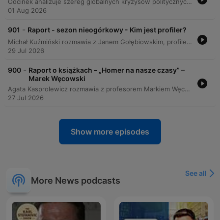
Odcinek analizuje szereg globalnych kryzysów politycznych i społecznych, zaczynając od sytuacji w hiszpańskiej enklawie Ceuta, gdzie masowa migracja może być elementem wojny hybrydowej prowadzonej przez Maroko. W dalszej części program przygląda się zagrożeniom wewnętrznym w Niemczech, w tym radykalizacji i terroryzmowi, oraz rosnącej skali cyberprzestępczości. Przegląd obejmuje także analizę politycznej niestabilności w Wielkiej Brytanii pod rządami Andy'ego Burnhama oraz mechanizmów represji wobec rosyjskiej emigracji. Całość zamyka głęboka dyskusja na temat ewolucji syjonizmu i tragicznej sytuacji humanitarnej w Gazie, gdzie prof. Omer Bartow ostrzega przed ryzykiem ludobójstwa.
01 Aug 2026
-
901
Raport - sezon nieogórkowy - Kim jest profiler?
Michał Kuźmiński rozmawia z Janem Gołębiowskim, profilerem i psychologiem kryminalnym, na temat mechanizmów niepoczytalności oraz metod rekonstrukcji stanu psychicznego sprawcy. Rozmowa analizuje procesy badawcze biegłych, różnicę między strachem a lękiem oraz wpływ mediów społecznościowych na odbiór głośnych zbrodni w Polsce. Goście omawiają przypadki Maksymiliana F., Stefana Wilmonta oraz Kajetana P., przyglądając się problematyce motywacji urojeniowej i systemowej izolacji osób niepoczytalnych. Dyskusja porusza również kwestie różnic między więzieniem a szpitalem psychiatrycznym, społeczną odpowiedzialność za reagowanie na agresję oraz naukowe podstawy pracy profilera kryminalnego.
29 Jul 2026
-
900
Raport o książkach – „Homer na nasze czasy” –
Marek Węcowski
Agata Kasprolewicz rozmawia z profesorem Markiem Węcowskim o nowej książce „Homer na nasze czasy” oraz filmowej interpretacji Odysei w reżyserii Christophera Nolana. Rozmówcy analizują, jak współczesne spory o interpretację mitu nawiązują do starożytnych tradycji krytycznych i dekonstrukcji ideału herosa. Dyskusja obejmuje motywy toksycznego przywództwa, migracji oraz konfliktu między jednostką a wspólnotą, łącząc antyczne greckie polis z wyzwaniami współczesności. Eksperci wskazują na koncepcję zbiorowego geniuszu oraz niezmienność motywów literackich mimo upływu wieków.
27 Jul 2026
Show more episodes
See all
More News podcasts