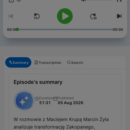
x
Volume
00:00
00:00
Summary
Transcription
Search
Episode's summary
Duration
Published
51:31
05 Aug 2026
W rozmowie z Maciejem Krupą Marcin Żyła
analizuje transformację Zakopanego,