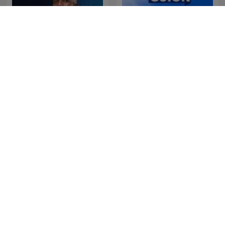
The Clement Manyathela
La Republica - Sin guion
Show
The Last Word with
SONDHI TALK