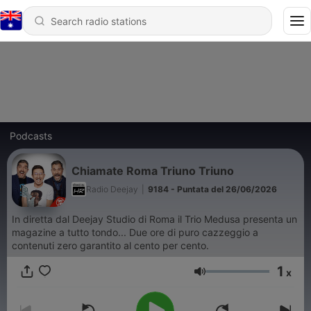
Podcasts
Chiamate Roma Triuno Triuno
Radio Deejay
|
9184 - Puntata del 26/06/2026
In diretta dal Deejay Studio di Roma il Trio Medusa presenta un
magazine a tutto tondo... Due ore di puro cazzeggio a
contenuti zero garantito al cento per cento.
1
x
Volume