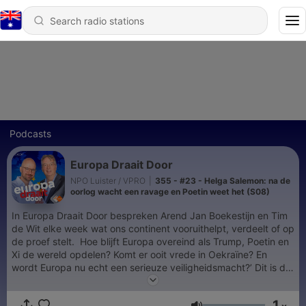
Podcasts
Europa Draait Door
NPO Luister / VPRO
|
355 - #23 - Helga Salemon: na de
oorlog wacht een ravage en Poetin weet het (S08)
In Europa Draait Door bespreken Arend Jan Boekestijn en Tim
de Wit elke week wat ons continent vooruithelpt, verdeelt of op
de proef stelt. Hoe blijft Europa overeind als Trump, Poetin en
Xi de wereld opdelen? Komt er ooit vrede in Oekraïne? En
wordt Europa nu echt een serieuze veiligheidsmacht?’ Dit is dé
podcast voor iedereen die Europa wil begrijpen — in een tijd
waarin de wereld sneller verandert dan ooit.
1