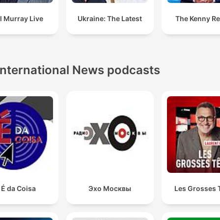
l Murray Live
Ukraine: The Latest
The Kenny Re
International News podcasts
 É da Coisa
Эхо Москвы
Les Grosses 