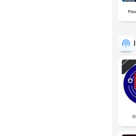
Pau
O