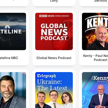
Levy
Serious
Kenty - Paul K
ateline NBC
Global News Podcast
Podcast