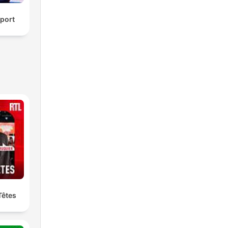
port
Têtes