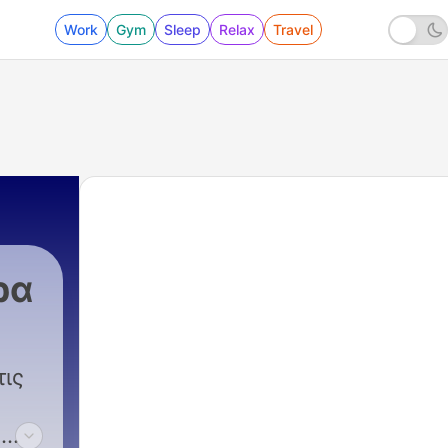
Work
Gym
Sleep
Relax
Travel
ρα
ις
ε