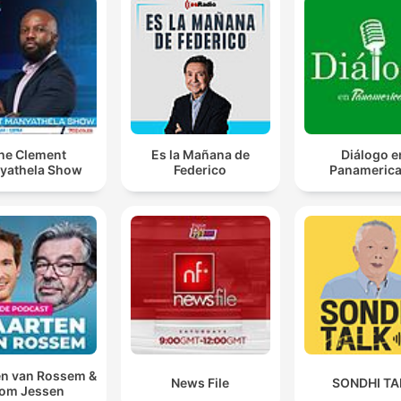
he Clement
Es la Mañana de
Diálogo e
yathela Show
Federico
Panameric
n van Rossem &
News File
SONDHI TA
om Jessen