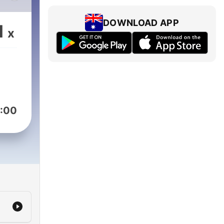
ευή,
DOWNLOAD APP
1
x
ύν
ος.
ας
:00
a