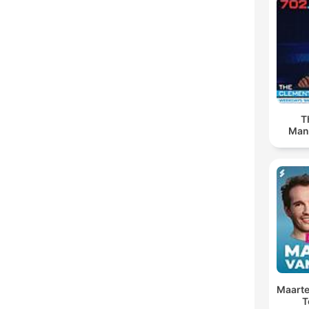
T
Man
Maarte
T