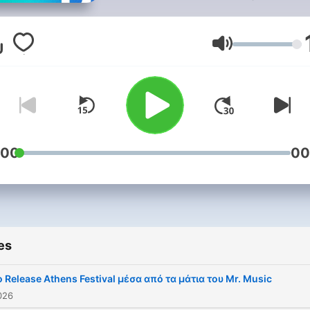
πρωί, Δευτέρα με Παρασκ
απαντήσεις σε όλα τα
ερωτήματα που απασχολο
Volume
την επικαιρότητα με την
εγκυρότητα των
δημοσιογράφων του Βήματ
Παρουσιαστές: Γιάννης Θ.
Διαμαντής, Βασίλης Σφήν
:00
00
Παραγωγή Alter Ego Medi
es
ο Release Athens Festival μέσα από τα μάτια του Mr. Music
026