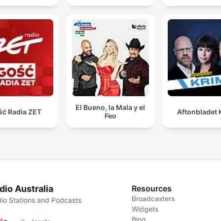
El Bueno, la Mala y el
ść Radia ZET
Aftonbladet 
Feo
dio Australia
Resources
Broadcasters
io Stations and Podcasts
Widgets
Blog