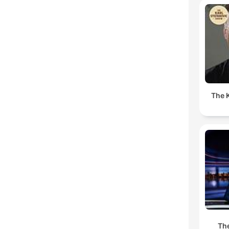
The K
The