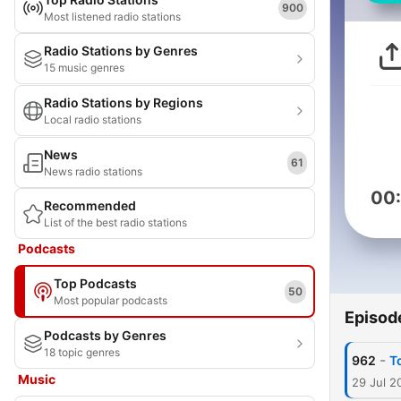
900
Most listened radio stations
Radio Stations by Genres
15 music genres
Radio Stations by Regions
Local radio stations
News
61
News radio stations
00
Recommended
List of the best radio stations
Podcasts
Top Podcasts
50
Most popular podcasts
Episod
Podcasts by Genres
18 topic genres
-
962
Τ
Music
29 Jul 2