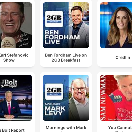
arl Stefanovic
Ben Fordham Live on
Credlin
Show
2GB Breakfast
Mornings with Mark
You Cannot
 Bolt Report