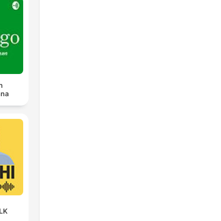
n
ana
LK