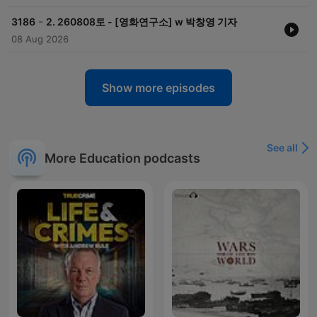
-
3186
2. 260808토 - [영화연구소] w 박창영 기자
08 Aug 2026
Show more episodes
See all
More Education podcasts