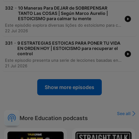
-
332
10 Maneras Para DEJAR de SOBREPENSAR
TANTO Las COSAS | Según Marco Aurelio |
ESTOICISMO para calmar tu mente
Este episódio explora diversas lições do estoicismo para combater o hábito de sobrepensar, utilizando ensinamentos de Marco Aurélio, Epicteto e Sêneca. O conteúdo aborda temas como a prática da gratidão, a aceitação da impermanência e o foco no esforço em vez do resultado. A jornada continua com estratégias práticas para lidar com a ansiedade, incluindo a decomposição de problemas em passos concretos, a busca por sabedoria externa e a prática do malestar voluntário. O objetivo é ensinar como transformar o excesso de pensamento em resiliência e ação através do foco no presente.
22 Jul 2026
-
331
9 ESTRATEGIAS ESTOICAS PARA PONER TU VIDA
EN ORDEN HOY | ESTOICISMO para recuperar el
control
Este episodio presenta una serie de lecciones basadas en el estoicismo para alcanzar la claridad, la serenidad y el dominio personal. A través de estrategias inspiradas en autores como Séneca, Epicteto y Marco Aurelio, se invita al oyente a tomar el control de su mente, gestionar sus hábitos y valorar el uso del tiempo. El contenido explora cómo la simplicidad, la acción consciente y la gestión de la energía permiten construir un carácter resiliente. El objetivo es aprender a simplificar la vida para encontrar la verdadera libertad y proteger la paz mental frente al caos externo.
21 Jul 2026
Show more episodes
See all
More Education podcasts