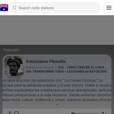
Podcasts
Estoicismo Filosofia
Estoicismo Filosofia
|
335 - CÓMO CRECER 1% CADA
DÍA TRANSFORMA TODO - LECCIONES de ESTOICISMO
Para Construir una Vida Extraordinaria
Descubre el poder del estoicismo con "Lecciones Estoicas", tu
podcast para la sabiduría práctica y la paz interior. Únete a nosotros
mientras exploramos las enseñanzas estoicas atemporales, aplicand
antiguas perspectivas a la vida moderna. Desde enfrentar desafíos
diarios hasta cultivar resiliencia y virtud, nuestros episodios ofrecen
una perspectiva refrescante para cualquiera que busque una vida
más significativa y equilibrada. Suscríbete y emprende un viaje
1