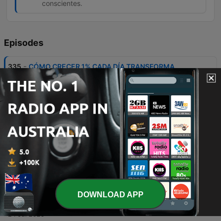
conscientes.
Episodes
-
335
CÓMO CRECER 1% CADA DÍA TRANSFORMA
TODO - LECCIONES de ESTOICISMO Para
Construir una Vida Extraordinaria
Este episodio presenta una serie de lecciones basadas en el estoicismo para lograr un crecimiento personal del 1% diario, utilizando las enseñanzas de filósofos como Epicteto, Marco Aurelio y Séneca. Se aborda la importancia de la disciplina, la gestión de las opiniones ajenas, la claridad de roles y el dominio de la mente. Asimismo, se explora la aplicación práctica de esta filosofía a través de la preparación mediante el entrenamiento diario, la coherencia entre palabras y acciones, y el poder de la elección consciente. El contenido enfatiza que el crecimiento se logra mediante pequeñas decisiones diarias y un enfoque en el presente para evitar la parálisis ante las dificultades.
29 Jul 2026
-
334
APRENDE A ACTUAR COMO SI NADA
REALMENTE TE MOLESTARA - SABIDURÍA
ESTOICA para dominar tus emociones
Este episodio presenta una serie de lecciones basadas en la filosofía estoica para desarrollar el autocontrol y la resiliencia emocional. A través de los principios de pensadores como Marco Aurelio, Séneca y Epicteto, se ofrecen estrategias prácticas para gestionar la decepción, las críticas, el miedo y las pequeñas irritaciones cotidianas sin perder la paz interior. Se exploran métodos para proteger la paz propia, evitar reacciones impulsivas ante provocaciones y permitir que la razón guíe las acciones para fortalecer el carácter y asegurar que la mente tome el control sobre los impulsos.
27 Jul 2026
-
333
ARREGLA TU VIDA: Aplica estas 10 PRÁCTICAS
ESTOICAS | ESTOICISMO para recuperar el
DOWNLOAD APP
control
Este episodio presenta una serie de lecciones basadas en el estoicismo para lograr el orden interior y la transformación personal. A través de prácticas concretas, se aborda desde el entrenamiento de la concentración y el cuidado del cuerpo hasta la gestión de las emociones y la liberación de los vicios modernos. Asimismo, se exploran temas fundamentales como la importancia de la acción sobre la planificación excesiva, la construcción de un valor propio independiente de la aprobación externa y la práctica del perdón para cultivar la resiliencia y la disciplina ante la adversidad.
24 Jul 2026