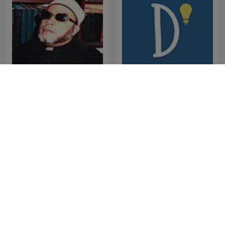
الشيخ كشك
Despolariza