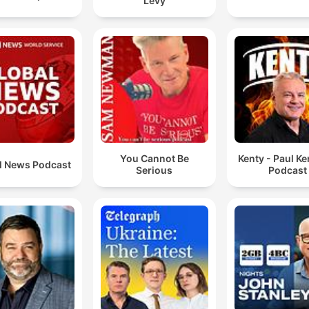
Levy
00:04:45 · Conclusión de la historia sobre el impacto psicológ
del encuentro con el animal.
Si tienen el DACA por nada del mundo, manejen
tomados porque un DUI sí te puede descalificar para 
DACA.
00:08:11 · La abogada advierte sobre las consecuencias lega
de los arrestos por conducir ebrio en el estatus migratorio.
You Cannot Be
Kenty - Paul K
l News Podcast
Serious
Podcast
Esos casos de cuando estás en la cárcel por más de 
año, típicamente es una felonía grave y eso te va a
descalificar para muchos alivios migratorios.
00:11:55 · La abogada explica las dificultades legales para
personas con antecedentes penales graves.
Se está tardando casi dos años en que llegue la nuev
tarjeta y es normal.