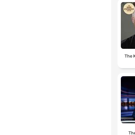
The K
C
High
The