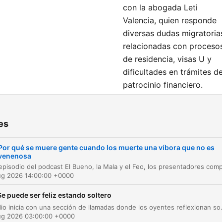
https://www.instagram.co
con la abogada Leti
Facebook Uforia Podcasts:
Valencia, quien responde
https://www.facebook.com
diversas dudas migratoria
Facebook BMF:
relacionadas con proceso
de residencia, visas U y
https://www.facebook.co
dificultades en trámites d
TikTok Uforia Podcasts:
patrocinio financiero.
https://www.tiktok.com/@
Además de las anécdotas
TikTok BMF:
cómicas y los relatos
https://www.tiktok.com/@
es
dramáticos, el episodio
Página web:
sirve como espacio
https://podcast.univision
Por qué se muere gente cuando los muerte una víbora que no es
informativo para la
venenosa
comunidad, abordando
temas de inmigración,
ug 2026 14:00:00 +0000
cambios en regulaciones 
Se puede ser feliz estando soltero
DACA y consejos sobre
El episodio inicia con una sección de llamadas donde los oyentes reflexionan sobre la felicidad en la soltería y comparten sus experiencias personales respecto a las
cómo proceder ante
ug 2026 03:00:00 +0000