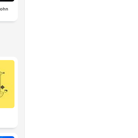
a
John