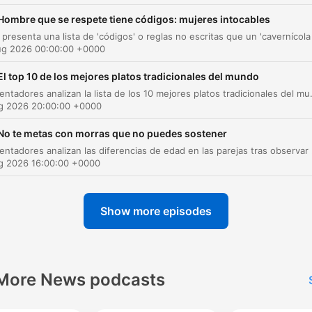
inspecciones fronterizas o
Hombre que se respete tiene códigos: mujeres intocables
procesos de apelación.
ug 2026 00:00:00 +0000
ters
El top 10 de los mejores platos tradicionales del mundo
Los presentadores analizan la lista de los 10 mejores platos tradicionales del mundo publicada por Taste Atlas, recorriendo diversos países como
Nominación a Premios Juventud
00:00:00
ug 2026 20:00:00 +0000
La historia de la víbora y el poder de la mente
00:00:53
No te metas con morras que no puedes sostener
Los presentadores analizan las dife
Recordatorio de nominación y redes sociales
00:05:25
ug 2026 16:00:00 +0000
Consultas migratorias con Leti Valencia
00:06:05
Caso de residencia por matrimonio y falta de
Show more episodes
00:07:21
empleo de la pareja
Caso de ajuste de estatus y patrocinador en
00:09:38
bancarrota
More News podcasts
Caso de deportación y apelación tras
00:11:01
antecedentes penales