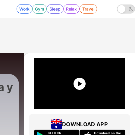
Work
Gym
Sleep
Relax
Travel
a y
DOWNLOAD APP