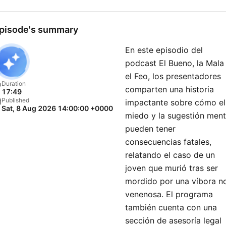
latinos en Estados Unidos.
Todos los días hay episodi
pisode's summary
nuevos con actualidad,
En este episodio del
entretenimiento, historias
podcast El Bueno, la Mala
graciosas, consejos de
el Feo, los presentadores
relaciones de pareja, sexo,
Duration
comparten una historia
17:49
celos, infidelidad, divorcio,
Published
impactante sobre cómo el
Sat, 8 Aug 2026 14:00:00 +0000
imitaciones que te traerán
miedo y la sugestión ment
diversión. ¡Ningún tema es
pueden tener
prohibido! Síguenos para
consecuencias fatales,
relatando el caso de un
actualizaciones y más
joven que murió tras ser
contenidos interesantes:
mordido por una víbora n
Instagram Uforia Podcasts:
venenosa. El programa
https://www.instagram.co
también cuenta con una
Instagram BMF:
sección de asesoría legal