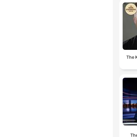
The K
The