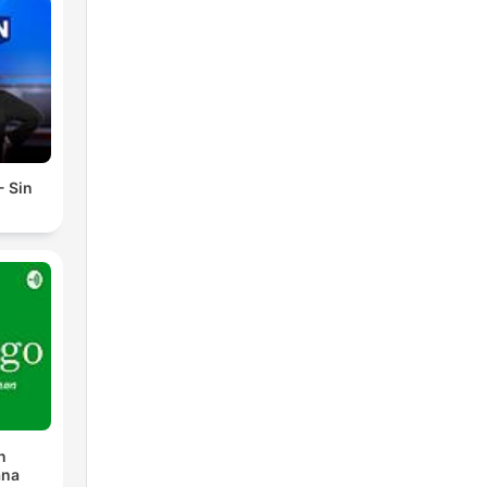
- Sin
n
ana