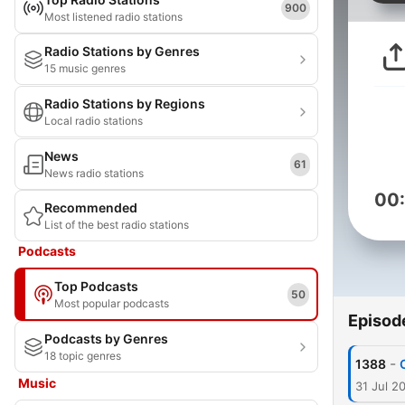
900
Most listened radio stations
Radio Stations by Genres
15 music genres
Radio Stations by Regions
Local radio stations
News
61
News radio stations
00
Recommended
List of the best radio stations
Podcasts
Top Podcasts
50
Most popular podcasts
Episod
Podcasts by Genres
18 topic genres
-
1388
Music
31 Jul 2