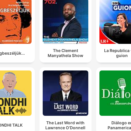
The Clement
La Republica 
beszéljük...
Manyathela Show
guion
The Last Word with
Diálogo e
ONDHI TALK
Lawrence O’Donnell
Panameric