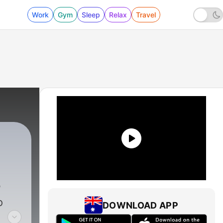
Work
Gym
Sleep
Relax
Travel
ν
ο
DOWNLOAD APP