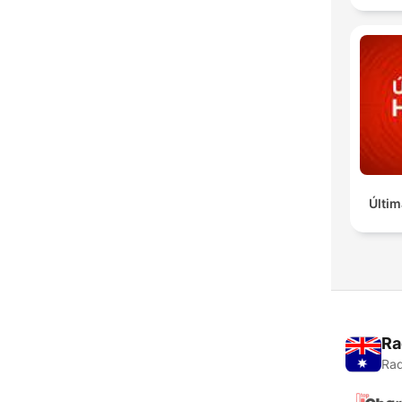
Últim
Ra
Rad