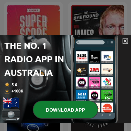
The Bye Round With
Superscoreboard
James Graham
DOWNLOAD APP