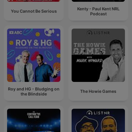
Kenty - Paul Kent NRL
You Cannot Be Serious
Podcast
Roy and HG - Bludging on
The Howie Games
the Blindside