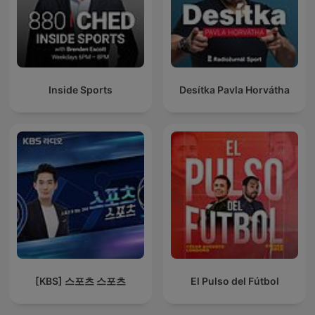
Inside Sports
Desítka Pavla Horvátha
[KBS] 스포츠 스포츠
El Pulso del Fútbol