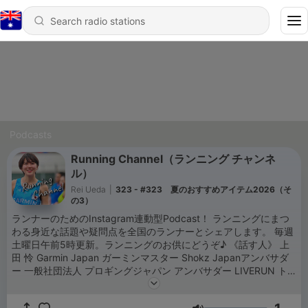
Podcasts
Running Channel（ランニング チャンネ
ル）
Rei Ueda
|
323 - #323 夏のおすすめアイテム2026（そ
の3）
ランナーのためのInstagram連動型Podcast！ ランニングにまつ
わる身近な話題や疑問点を全国のランナーとシェアします。 毎週
土曜日午前5時更新。ランニングのお供にどうぞ♪ 《話す人》 上
田 怜 Garmin Japan ガーミンマスター Shokz Japanアンバサダ
ー 一般社団法人 プロギングジャパン アンバサダー LIVERUN ト
レーナー 日本証券アナリスト協会 公認アナリスト 《オフィシャ
ルウェブサイト》 https://www.runningchannel.jp/