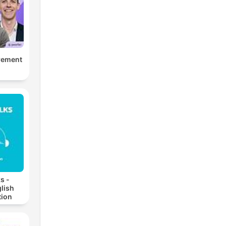
irement
s -
lish
ion