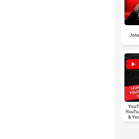
Jota
YouT
YouTu
& Yo
Vid