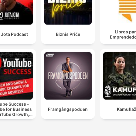
Libros pa
 Jota Podcast
Biznis Priče
Emprendedo
ube Success -
be for Business
Framgångspodden
Kamuflá
uTube Growth,
eo Marketing