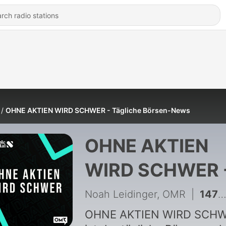
OHNE AKTIEN WIRD SCHWER - Tägliche Börsen-News
OHNE AKTIEN
WIRD SCHWER 
Tägliche Börse
Noah Leidinger, OMR
|
1470 - Disney unterbewertet? Shopify boomt. Google-KI-Probleme. Eli Lilly schlägt Novo Nordisk. NVIDIA steigt. Hyperliquid bewerten.
News
OHNE AKTIEN WIRD SCH