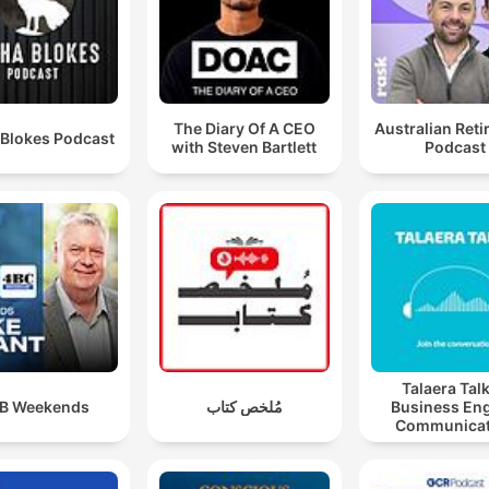
The Diary Of A CEO
Australian Ret
 Blokes Podcast
with Steven Bartlett
Podcast
Talaera Talk
B Weekends
مُلخص كتاب
Business Eng
Communicat