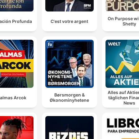
On Purpose wi
ación Profunda
C'est votre argent
Shetty
Alles auf Aktie
Børsmorgen &
almas Arcok
täglichen Fin
Økonominyhetene
News