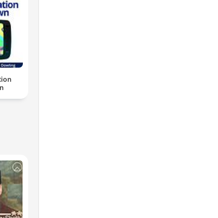
ion
n