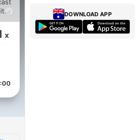
cast
tal.
DOWNLOAD APP
nger
1
x
,
n
sen
der
:00
ghts
 der
rt,