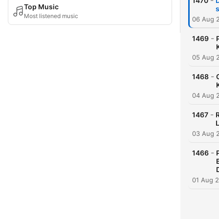
-
1470
Top Music
s
Most listened music
06 Aug 
-
1469
05 Aug 
-
1468
04 Aug 
-
1467
R
03 Aug 
-
1466
01 Aug 