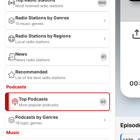
900
Most listened radio stations
Radio Stations by Genres
15 music genres
Radio Stations by Regions
Local radio stations
News
61
News radio stations
Recommended
List of the best radio stations
00
Podcasts
Top Podcasts
50
Most popular podcasts
Podcasts by Genres
18 topic genres
Episod
Music