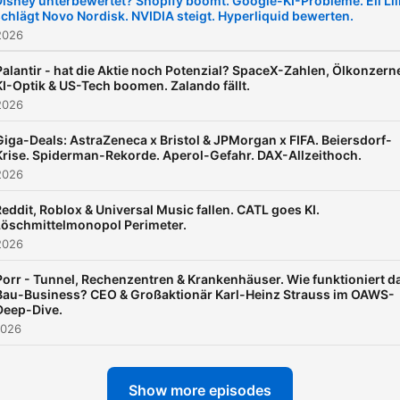
Disney unterbewertet? Shopify boomt. Google-KI-Probleme. Eli Lil
chlägt Novo Nordisk. NVIDIA steigt. Hyperliquid bewerten.
hat Börse nie geliebt.
2026
Palantir - hat die Aktie noch Potenzial? SpaceX-Zahlen, Ölkonzern
KI-Optik & US-Tech boomen. Zalando fällt.
2026
Giga-Deals: AstraZeneca x Bristol & JPMorgan x FIFA. Beiersdorf-
Krise. Spiderman-Rekorde. Aperol-Gefahr. DAX-Allzeithoch.
2026
eddit, Roblox & Universal Music fallen. CATL goes KI.
Löschmittelmonopol Perimeter.
2026
Porr - Tunnel, Rechenzentren & Krankenhäuser. Wie funktioniert d
Bau-Business? CEO & Großaktionär Karl-Heinz Strauss im OAWS-
Deep-Dive.
2026
Show more episodes