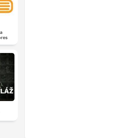
ra
res
ž