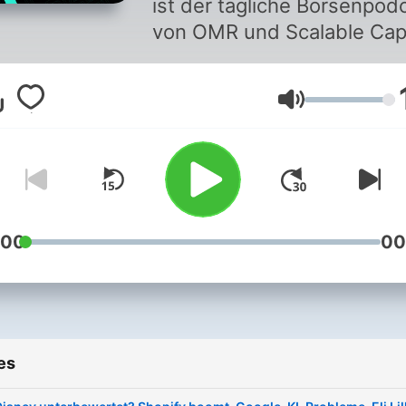
ist der tägliche Börsenpod
von OMR und Scalable Capi
Oder anders gesagt: In 12
Minuten liefern Noah Leidi
Volume
und ein Expertenteam alles
was man zum Investieren
braucht: Tagesaktuelle
Updates zu den wichtigste
Börsen-News, Aktienanaly
von Hidden- Champions o
:00
00
bekannten Firmen und Insi
von den besten Investoren
Welt. Dazu gibt's viel
nützliches Wissen zum
es
Investieren, Handeln und
Sparen. Wer hier nicht zuhö