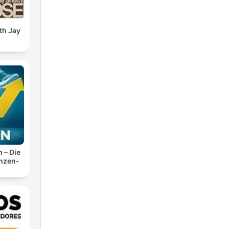
th Jay
n – Die
anzen-