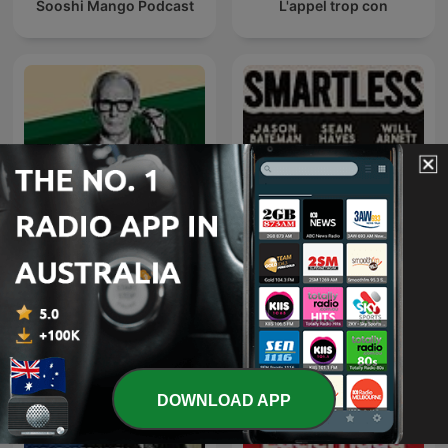
Sooshi Mango Podcast
L'appel trop con
ill-advised by Bill Nighy
SmartLess
DOWNLOAD APP