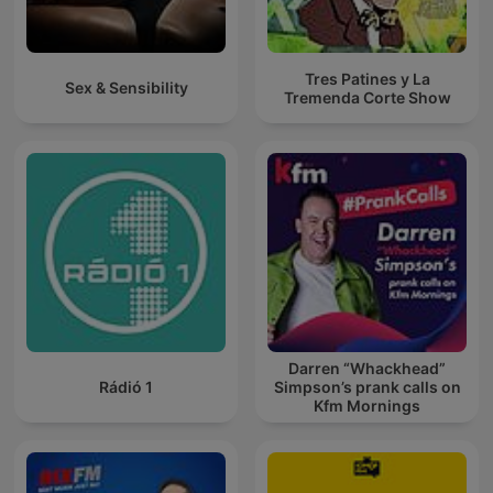
Tres Patines y La
Sex & Sensibility
Tremenda Corte Show
Darren “Whackhead”
Rádió 1
Simpson’s prank calls on
Kfm Mornings