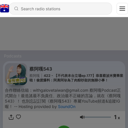
Podcasts
蔡阿嘎543
蔡阿嘎
|
422 - 【不代表本台立場ep.177】恭喜蔡波米寶畢業
啦！偷渡爆料：阿勇阿珍為了肉粽吵架的無聊小事！
合作聯絡信箱：withgalovetaiwan@gmail.com 蔡阿嘎Podcast正
式開台！最造謠最不負責任、政治最不正確的言論，就在《蔡阿嘎
543》！ 也別忘記訂閱《蔡阿嘎543》專屬YouTube頻道&追蹤IG
喔！ -- Hosting provided by
SoundOn
1
x
Volume