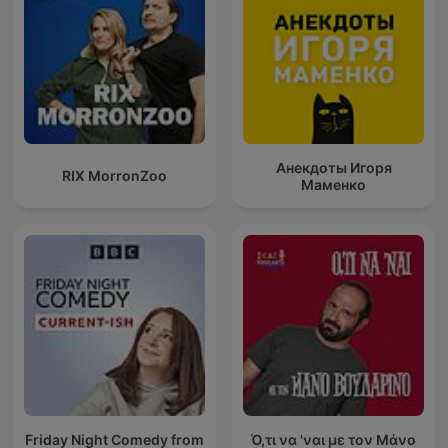
Анекдоты Игоря
RIX MorronZoo
Маменко
Friday Night Comedy from
Ό,τι να 'ναι με τον Μάνο