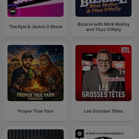
Bizarre with Mick Molloy
The Kyle & Jackie O Show
and Titus O’Reily
Proper True Yarn
Les Grosses Têtes