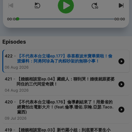
00:00
00:00
Episodes
-
422
【不代表本台立場ep.177】恭喜蔡波米寶畢業啦！偷
渡爆料：阿勇阿珍為了肉粽吵架的無聊小事！
06 Aug 2026
-
421
【婚姻相談室ep.04】藏鏡人：聊到哭！婚後就跟婆婆
同住的三代同堂奇蹟！
04 Aug 2026
-
420
【不代表本台立場ep.176】倫導劇組來了！用最省的
經費拍出電影大片！(feat.倫導.珊佑.宗翰.亞瑟.Taco.
黛西)
09 Jul 2026
-
419
【婚姻相談室ep.03】新竹羅小姐：到底要不要生小