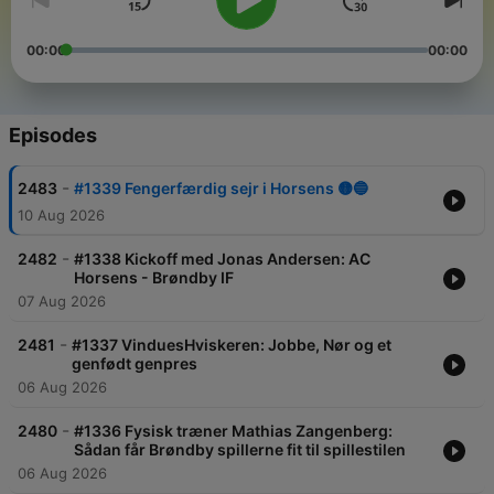
00:00
00:00
Episodes
-
2483
#1339 Fengerfærdig sejr i Horsens 🟡🔵
10 Aug 2026
-
2482
#1338 Kickoff med Jonas Andersen: AC
Horsens - Brøndby IF
07 Aug 2026
-
2481
#1337 VinduesHviskeren: Jobbe, Nør og et
genfødt genpres
06 Aug 2026
-
2480
#1336 Fysisk træner Mathias Zangenberg:
Sådan får Brøndby spillerne fit til spillestilen
06 Aug 2026