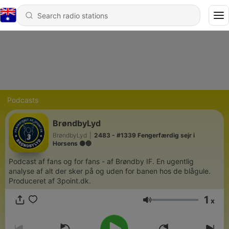
Podcasts
BrøndbyLyd
BrøndbyLyd
|
2483 - #1339 Fengerfærdig sejr i
Horsens 🟡🔵
Podcast af fans og for fans - af Brøndby IF. En ugentlig
analyse af alt der sker på og uden for banen hos de blågule.
Produceret af 3point.dk.
1
x
Volume