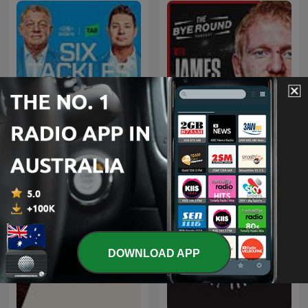
The Bye Round With
Six Tackles With Gus
James Graham
DOWNLOAD APP