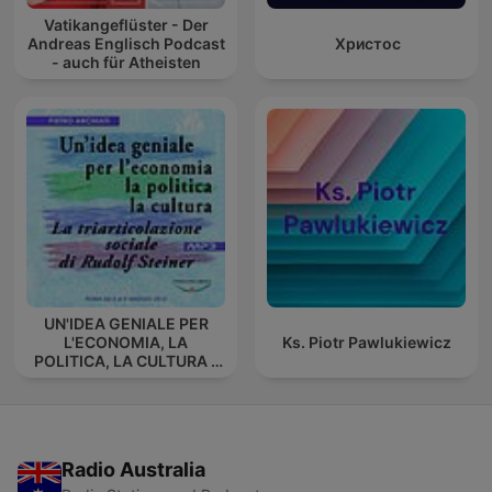
Vatikangeflüster - Der
Andreas Englisch Podcast
Христос
- auch für Atheisten
UN'IDEA GENIALE PER
L'ECONOMIA, LA
Ks. Piotr Pawlukiewicz
POLITICA, LA CULTURA -
La triarticolazione sociale
di Rudolf Steiner
Radio Australia