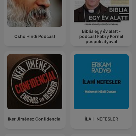
Biblia egy év alatt -
Osho Hindi Podcast
podcast Fábry Kornél
püspök atyával
Iker Jiménez Confidencial
İLAHİ NEFESLER