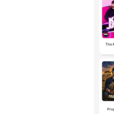
The K
Pro