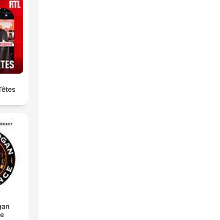
Têtes
gan
ce