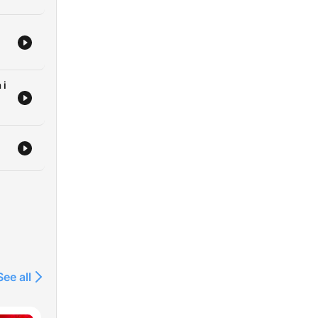
 i
ów
See all