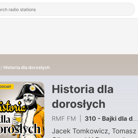
Historia dla dorosłych
Historia dla
dorosłych
RMF FM
|
310 - Bajki dla dorosłych powracają! Sprawdź nowe odcinki podcastu Radiowców bez cenzury
Jacek Tomkowicz, Tomasz