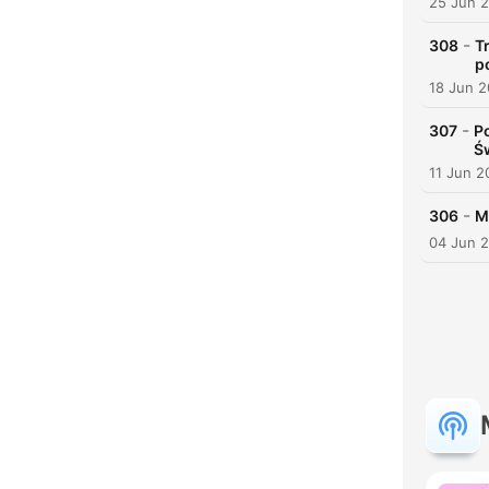
25 Jun 
-
308
T
p
18 Jun 
-
307
P
Ś
11 Jun 2
-
306
M
04 Jun 