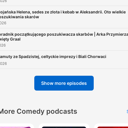
2026
nowe wersje znanych i lubianych opowieści.
00:00:32 · Przedstawienie prowadzących oraz koncepcji
rojańska Helena, sedes ze złota i kebab w Aleksandrii. Oto wielkie
oszukiwania skarów
nowego programu radiowego.
2026
oradnik początkującego poszukiwacza skarbów | Arka Przymierza
Będzie zabawnie, groteskowo i absurdalnie.
więty Graal
00:01:03 · Opis tonu oraz charakteru nadchodzących odcink
026
bajek dla dorosłych.
amuty ze Spadzistej, celtyckie imprezy i Biali Chorwaci
2026
Show more episodes
More Comedy podcasts