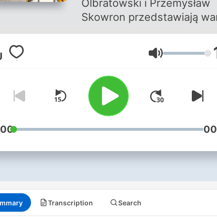
Olbratowski i Przemysław
Skowron przedstawiają w
znane wydarzenia history
w krzywym zwierciadle!
Volume
Gwarantujemy godziny
śmiechu. Przygotuj chuste
do ocierania łez i coś do pic
bo od ciągłego chichotu
zaschnie ci w gardle! Prem
co czwartek o godz. 9:00.
:00
00
mmary
Transcription
Search