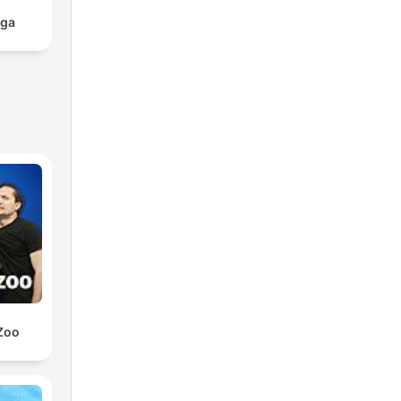
aga
Zoo