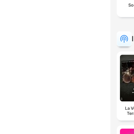
So
La 
Ter