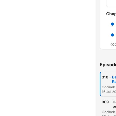
Chap
C
High
Episod
-
310
Ba
R
16 Jul 2
-
309
G
p