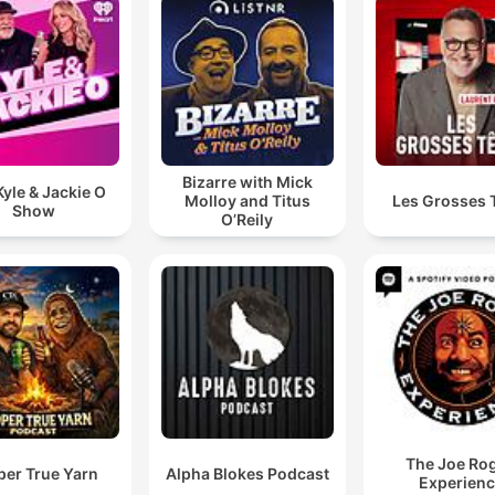
Bizarre with Mick
yle & Jackie O
Molloy and Titus
Les Grosses 
Show
O’Reily
The Joe Ro
per True Yarn
Alpha Blokes Podcast
Experien