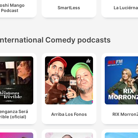
oshi Mango
SmartLess
La Luciérn
Podcast
International Comedy podcasts
Venganza Será
Arriba Los Fonos
RIX Morron
rible (oficial)