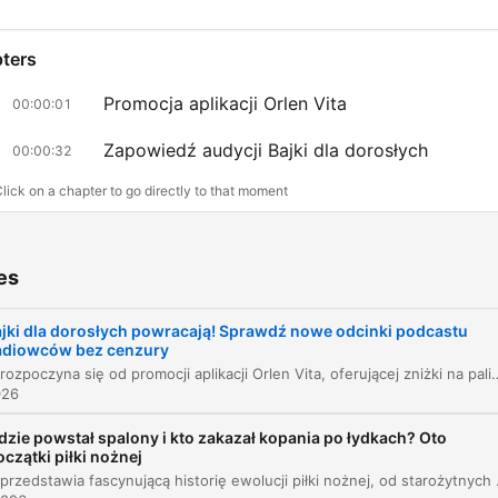
ters
Promocja aplikacji Orlen Vita
00:00:01
Zapowiedź audycji Bajki dla dorosłych
00:00:32
lick on a chapter to go directly to that moment
lights
es
Wakacyjne weekendy zrób zakupy na stacji za mini
5 złotych i tankuj nawet 35 groszy taniej z aplikacją
jki dla dorosłych powracają! Sprawdź nowe odcinki podcastu
Orlen Vita.
adiowców bez cenzury
00:00:16 · Informacja o szczegółach promocji paliwowej i
Odcinek rozpoczyna się od promocji aplikacji Orlen Vita, oferującej zniżki na paliwo oraz produkty spożywcze podczas wakacyjnych weekendów. Następnie następuje zapowiedź nowego sezonu audycji „Bajki dla dorosłych” prowadzonej przez Przemysława Skowrona, Tomasza Ol
026
zakupowej w aplikacji.
dzie powstał spalony i kto zakazał kopania po łydkach? Oto
oczątki piłki nożnej
Radiowcy bez cenzury, Przemysław Skowron, Tomas
Odcinek przedstawia fascynującą historię ewolucji piłki nożnej, od starożytnych gier chińskich, greckich 
Olbratowski i Jacek Tonkowicz zapraszają na zupełn