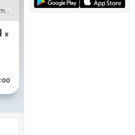
am
czne
1
x
czki
ia,
iery
:00