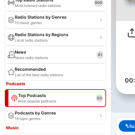
900
Most listened radio stations
Radio Stations by Genres
15 music genres
Radio Stations by Regions
Local radio stations
News
61
News radio stations
Recommended
List of the best radio stations
00
Podcasts
Top Podcasts
50
Most popular podcasts
Podcasts by Genres
18 topic genres
Su
Music