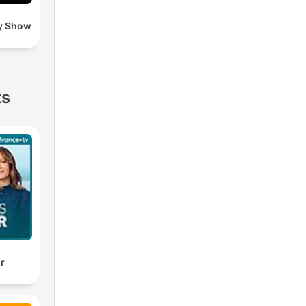
y Show
ts
ir