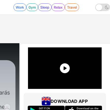
Work
Gym
Sleep
Relax
Travel
o
arás
DOWNLOAD APP
nes,