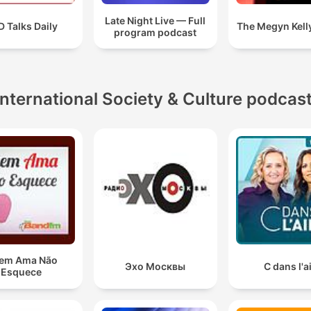
Late Night Live — Full
 Talks Daily
The Megyn Kell
program podcast
International Society & Culture podcas
em Ama Não
Эхо Москвы
C dans l'a
Esquece