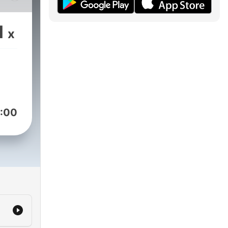
as,
1
x
én
da
:00