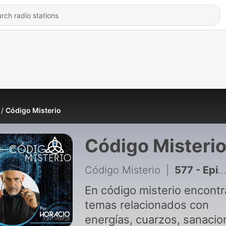
Código Misterio
Código Misteri
Código Misterio
|
577 - Episodio extra: El gigante de Kandahar y el linaje de Goliat
En código misterio encontr
temas relacionados con
energías, cuarzos, sanacio