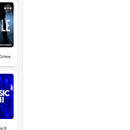
 Crime
s II