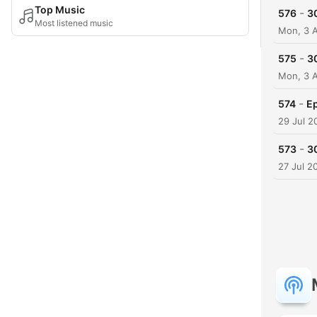
Top Music
-
576
3
Most listened music
Mon, 3 
-
575
30
Mon, 3 
-
574
Ep
29 Jul 2
-
573
3
27 Jul 2