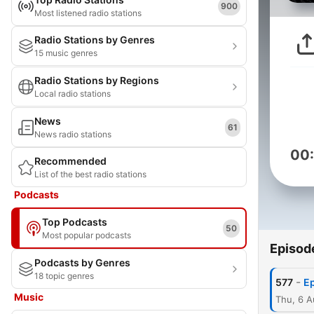
900
Most listened radio stations
Radio Stations by Genres
15 music genres
Radio Stations by Regions
Local radio stations
News
61
News radio stations
00
Recommended
List of the best radio stations
Podcasts
Top Podcasts
50
Most popular podcasts
Episod
Podcasts by Genres
18 topic genres
-
577
Ep
Music
Thu, 6 