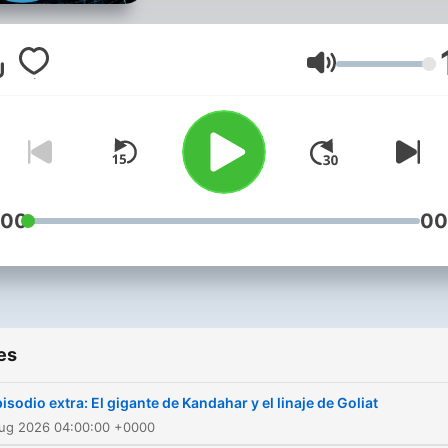
meditación, ovnis, fantasm
pirámides, misterios
inexplicables, culturas
Volume
antiguas, continentes
desaparecidos, pero tambi
nos remontaremos al
conocimiento de nuestros
ancestros para vivir una vi
:00
00
más sencilla pero plena.
es
isodio extra: El gigante de Kandahar y el linaje de Goliat
Aug 2026 04:00:00 +0000