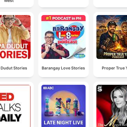
West
 Dudut Stories
Barangay Love Stories
Proper True 