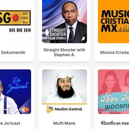
Straight Shooter with
 Dokumentêr
Música Cristi
Stephen A.
e Jortcast
Mufti Menk
พี่อ้อยพี่ฉอด พอ