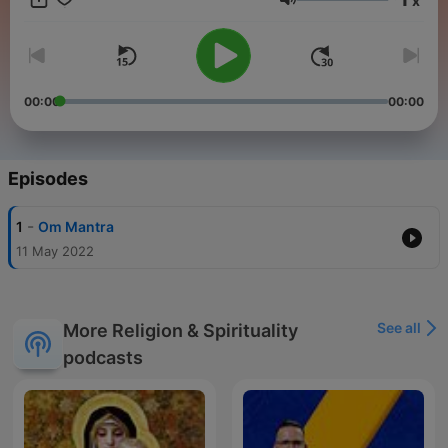
x
Volume
00:00
00:00
Episodes
-
1
Om Mantra
11 May 2022
See all
More Religion & Spirituality
podcasts