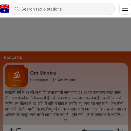
Podcasts
Om Mantra
Hubhopper
|
1 - Om Mantra
सनातन धर्म में ॐ को बहुत ही प्रभावशाली माना गया है। ॐ का उच्चारण करते समय
तीन अक्षरों की ध्वनि निकलती है। ये तीन अक्षर क्रमशः अ+उ+म् हैं। इसमें 'अ' वर्ण
'सृष्टि' का घोतक है 'उ' वर्ण 'स्थिति' दर्शाता है जबकि 'म्' 'लय' का सूचक है। इन तीनों
अक्षरों में त्रिदेव यानी (ब्रह्मा,विष्णु,महेश) का साक्षात वास माना जाता है। ॐ के जाप को
अनिष्टों का समूल नाश करने वाला माना गया है। एहि नहीं, ॐ के उच्चारण से शारीरिक
और मानसिक रूप से शांति भी प्राप्त होती है।
1