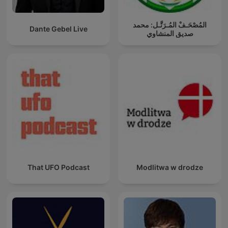
المُصْحَـفْ المُـرَتَّـل: محمد
Dante Gebel Live
صديق المنشاوي
That UFO Podcast
Modlitwa w drodze