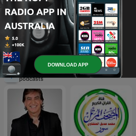
Calming Anxiety | Guided
Rosary Together
Meditation, Sleep
Hypnosis & Panic Attack
Relief
DOWNLOAD APP
International Religion & Spirituality
podcasts