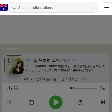
Podcasts
라디오 북클럽 고아성입니다
MBC
|
64083 - 0802 여름 특집 : 강윤정 편집자 김세윤 작
가 ('인비인', '우연히, 웨스앤더슨', '끝내주는 인생')
MBC 표준FM 일요일 오전 6시 5분 ~ 7시
1
x
Volume