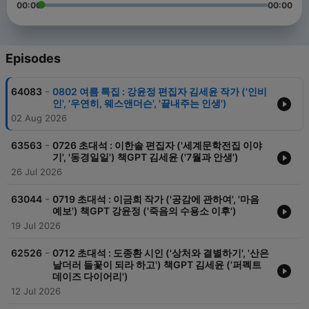
00:00
00:00
Episodes
-
64083
0802 여름 특집 : 강윤정 편집자 김세윤 작가 ('인비
인', '우연히, 웨스앤더슨', '끝내주는 인생')
02 Aug 2026
-
63563
0726 초대석 : 이한솔 편집자 ('세계문학전집 이야
기', '동경일일') 책GPT 김세윤 ('7월과 안생')
26 Jul 2026
-
63044
0719 초대석 : 이금희 작가 ('공감에 관하여', '마음
예보') 책GPT 강윤정 ('죽음의 수용소 이후')
19 Jul 2026
-
62526
0712 초대석 : 도종환 시인 ('상처와 결별하기', '산은
날더러 들꽃이 되라 하고') 책GPT 김세윤 ('퍼펙트
데이즈 다이어리')
12 Jul 2026