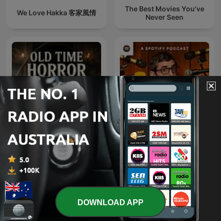
The Best Movies You've
We Love Hakka 客家風情
Never Seen
Old Time Horror Radio |
The Louis Theroux
Old Time Radio
Podcast
DOWNLOAD APP