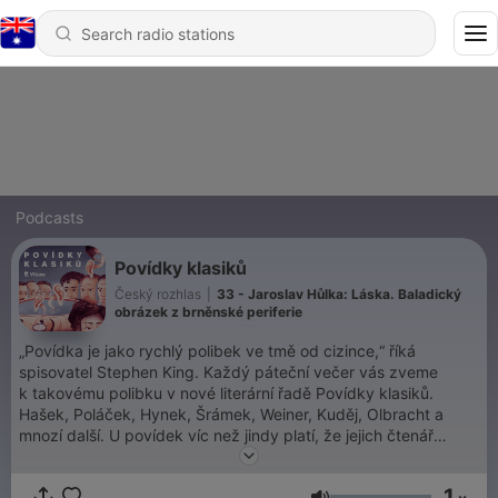
Podcasts
Povídky klasiků
Český rozhlas
|
33 - Jaroslav Hůlka: Láska. Baladický
obrázek z brněnské periferie
„Povídka je jako rychlý polibek ve tmě od cizince,“ říká
spisovatel Stephen King. Každý páteční večer vás zveme
k takovému polibku v nové literární řadě Povídky klasiků.
Hašek, Poláček, Hynek, Šrámek, Weiner, Kuděj, Olbracht a
mnozí další. U povídek víc než jindy platí, že jejich čtenář
prožije tisíc životů, než zemře. Člověk, který nečte, prožije jen
jeden.
1