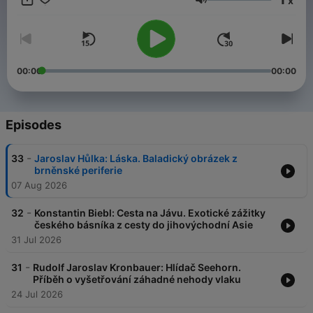
x
Volume
Všechny díly podcastu Povídky klasiků můžete pohodlně
poslouchat v mobilní aplikaci mujRozhlas pro
Android
a
iOS
nebo na webu
mujRozhlas.cz
.
00:00
00:00
Episodes
-
33
Jaroslav Hůlka: Láska. Baladický obrázek z
brněnské periferie
07 Aug 2026
-
32
Konstantin Biebl: Cesta na Jávu. Exotické zážitky
českého básníka z cesty do jihovýchodní Asie
31 Jul 2026
-
31
Rudolf Jaroslav Kronbauer: Hlídač Seehorn.
Příběh o vyšetřování záhadné nehody vlaku
24 Jul 2026