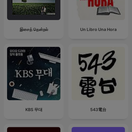
இசைத் தென்றல்
Un Libro Una Hora
KBS 무대
543電台