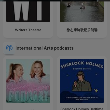
Writers Theatre
徐志摩诗歌配乐朗诵
International Arts podcasts
Sherlock Holmes Bedtime