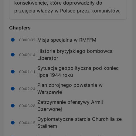
konsekwencje, które doprowadziły do
przejęcia władzy w Polsce przez komunistów.
Chapters
Misja specjalna w RMFFM
00:00:02
Historia brytyjskiego bombowca
00:00:14
Liberator
Sytuacja geopolityczna pod koniec
00:01:11
lipca 1944 roku
Plan zbrojnego powstania w
00:02:24
Warszawie
Zatrzymanie ofensywy Armii
00:03:28
Czerwonej
Dyplomatyczne starcia Churchilla ze
00:04:15
Stalinem