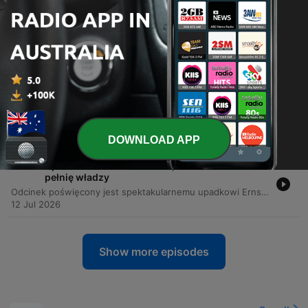
29 Jul 2026
-
1528
Pod lodami Grenlandii leży bomba
termojądrowa? Katastrofa w Thule
Odcinek opisuje historię operacji Chrome Dome oraz katastrof bombowców B-52, ze szczególnym uwzględnieniem incydentu pod bazą Thule na Grenlandii w 1968 roku. Program analizuje przyczyny wypadku spowodowanego pożarem oraz konsekwencje radioaktywnego skażenia i zakończenia misji.
26 Jul 2026
-
1527
Jak "żywe trupy" zatrzymały armię
Hindenburga. Atak umarłych
Odcinek opisuje dramatyczne wydarzenia z 6 sierpnia 1915 roku, znane jako Atak Umarłych, podczas których obrońcy twierdzy Osowiec odparli niemiecką ofensywę. Niemcy, chcąc zdobyć twierdzę bez walki, użyli nowej broni chemicznej – mieszanki chloru i bromu, która spowodowała ogromne straty wśród rosyjskiego garnizonu. Mimo tragicznych obrażeń i braku masek przeciwgazowych, ocalali żołnierze pod dowództwem podporucznika Władimira Kotlińskiego i Władysława Strzemińskiego przeprowadzili desperacki kontratak. Widok rannych, krwawiących obrońców wywołał panikę w niemieckich szeregach, zmuszając ich do ucieczki, choć ostatecznie twierdza została opuszczona ze względu na ogólną sytuację na froncie.
19 Jul 2026
DOWNLOAD APP
-
1526
Upadek Ernsta Röhma. Noc, która dała Hitlerowi
pełnię władzy
Odcinek poświęcony jest spektakularnemu upadkowi Ernsta Röhma, dowódcy SA, oraz wydarzeniom Nocy Długich Noży. Narracja śledzi drogę Röhma od bohatera wojennego i współtwórcy paramilitarnej formacji Sturmabteilung, przez jego konflikt ideologiczny z Adolfem Hitlerem, aż po krwawą czystkę, która umożliwiła Hitlerowi przejęcie pełnej, dyktatorskiej władzy w Niemczech. Analiza skupia się na mechanizmach politycznych, w których Hitler, dążąc do uzyskania poparcia armii i elit konserwatywnych, zdecydował się na eliminację własnego, potężnego sojusznika. Proces ten, wspierany przez Himmlera i Göringa, doprowadził do zniszczenia potęgi SA i ugruntowania pozycji Hitlera jako Führera po śmierci prezydenta von Hindenburga.
12 Jul 2026
Show more episodes