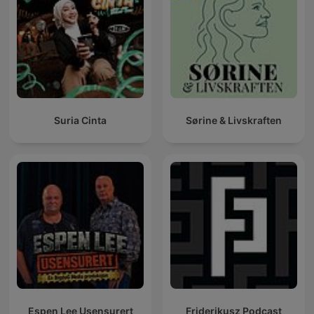
Suria Cinta
Sørine & Livskraften
Espen Lee Usensurert
Friderikusz Podcast