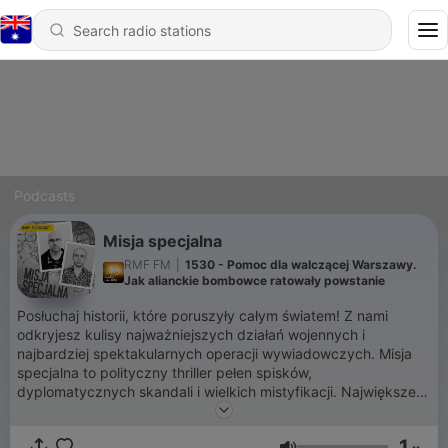
Podcasts
Misja specjalna
RMF FM
|
1530 - Pomoc dla walczącej Warszawy.
Jak alianckie bombowce ratowały powstanie
Posłuchaj historii, które poruszyły całym światem! Z nami
odkryjesz kulisy najważniejszych działań wojennych i
najbardziej spektakularnych operacji wywiadowczych. Misja
specjalna to polityczny thriller pełen spisków,
dyplomatycznych skandali i wielkich mistyfikacji. Największe
tajemnice historii są na wyciągnięcie ręki!
1