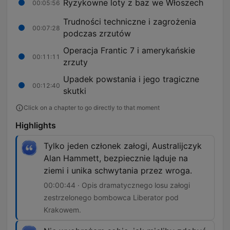
Ryzykowne loty z baz we Włoszech
00:05:56
Trudności techniczne i zagrożenia
00:07:28
podczas zrzutów
Operacja Frantic 7 i amerykańskie
00:11:11
zrzuty
Upadek powstania i jego tragiczne
00:12:40
skutki
Click on a chapter to go directly to that moment
Highlights
Tylko jeden członek załogi, Australijczyk
Alan Hammett, bezpiecznie ląduje na
ziemi i unika schwytania przez wroga.
00:00:44 · Opis dramatycznego losu załogi
zestrzelonego bombowca Liberator pod
Krakowem.