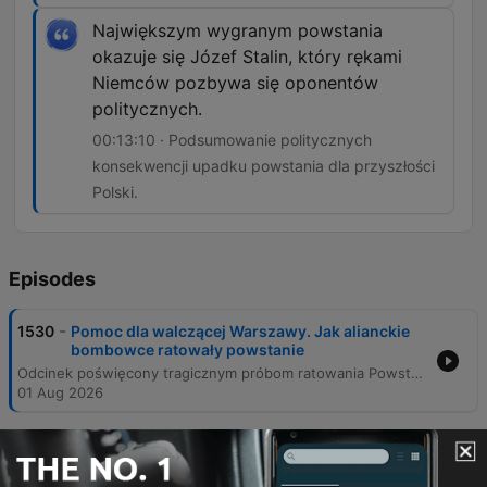
Największym wygranym powstania
okazuje się Józef Stalin, który rękami
Niemców pozbywa się oponentów
politycznych.
00:13:10 · Podsumowanie politycznych
konsekwencji upadku powstania dla przyszłości
Polski.
Episodes
-
1530
Pomoc dla walczącej Warszawy. Jak alianckie
bombowce ratowały powstanie
Odcinek poświęcony tragicznym próbom ratowania Powstania Warszawskiego poprzez zrzuty lotnicze. Narracja skupia się na dyplomatycznej i militarnej grze między aliantami a Związkiem Radzieckim, ukazując postawę Józefa Stalina, który celowo blokował pomoc dla walczącej stolicy. Przedstawiono historię misji bombowców Liberator oraz operacji amerykańskiej Frantic 7, które mimo ogromnego ryzyka i strat w ludziach, stanowiły jedyną szansę na dostarczenie broni i leków do miasta. Analiza obejmuje również perspektywę dowództwa RAF-u, który obawiał się zbyt wysokich kosztów ludzkich, oraz dramatyczne wspomnienia pilotów przelatujących nad płonącą Warszawą. Całość dokumentuje tragiczny bilans powstania, śmierć tysięcy cywilów i żołnierzy AK oraz polityczne konsekwencje, które doprowadziły do przejęcia władzy w Polsce przez komunistów.
01 Aug 2026
-
1529
Cudowne ocalenie czy wielka mistyfikacja?
Zamach na Hitlera w Monachium
Odcinek Misji Specjalnej analizuje zamach na Adolfa Hitlera, do którego doszło 8 listopada 1939 roku w monachijskiej piwiarni Bürgerbräukeller. Narracja skupia się na postaci Georga Elzera, stolarza, który przygotował ładunek wybuchowy umieszczony w filarze budynku, oraz na okolicznościach, w których Führer uniknął śmierci dzięki zmianie planów podróży spowodowanej mgłą. Program przygląda się śledztwu prowadzonym przez Gestapo, brutalnym przesłuchaniom Elzera oraz teoriom spiskowym sugerującym, że nazistowska propaganda mogła wykorzystać zamach do uzasadnienia dalszej agresji wojennej. Analizie poddano również losy sprawcy, który po okresie uwięzienia w obozie koncentracyjnym został zamordowany przez SS w 1945 roku.