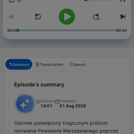
x
Volume
00:00
00:00
Summary
Transcription
Search
Episode's summary
Duration
Published
14:01
01 Aug 2026
Odcinek poświęcony tragicznym próbom
ratowania Powstania Warszawskiego poprzez