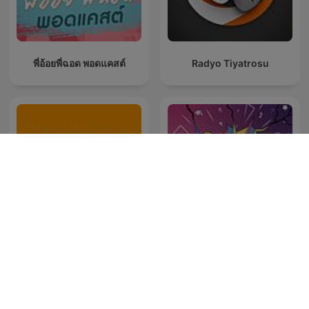
พี่อ้อยพี่ฉอด พอดแคสต์
Radyo Tiyatrosu
RJR (Radio Jeunes
Música Cristiana Mx
Reims). French radio
station. FM & DAB+