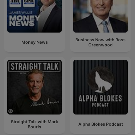
Y ese algo te trajo hasta aquí.
Hasta Meditacion Profunda, donde cada palabra abre una
puerta al viaje interior.
A veces, sanar no duele.
A veces, sanar es flotar.
Y en este rincón íntimo de sonido, Meditacion Profunda te
Business Now with Ross
Money News
Greenwood
recuerda que no estás roto: estás volviendo a ti.
Permítete liberar el estrés, sin culpas.
Permítete descansar no solo el cuerpo, sino el alma.
En Meditacion Profunda, cada pausa es medicina.
Cada silencio es compañía.
Y cada episodio, un espejo donde te reconoces sin máscaras.
Has llevado tanto peso.
Has callado tanto grito.
Pero en esta frecuencia, todo se derrite.
Meditacion Profunda te abraza con ternura, sin pedirte que
seas nada más que tú.
Sin exigencias.
Straight Talk with Mark
Alpha Blokes Podcast
Sin logros.
Bouris
Solo el acto valiente de detenerte.