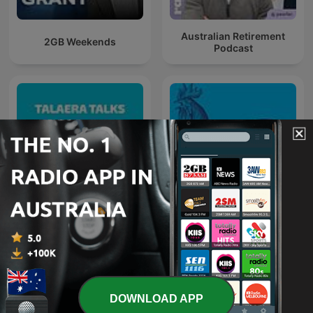
Que estás vivo.
Que estás en Meditacion Profunda.
Australian Retirement
2GB Weekends
Podcast
Una, dos, tres respiraciones más…
Y todo lo que pesa, cae.
Todo lo que duele, se suaviza.
Todo lo que eras, se reencuentra con lo que puedes ser.
Aquí termina el ruido.
Aquí comienza el eco verdadero.
Aquí comienza Meditacion Profunda.
Talaera Talks - Business
Chanticleer
English Communication
DOWNLOAD APP