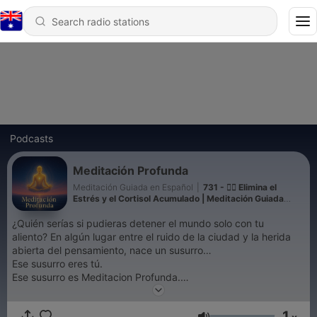
Podcasts
Meditación Profunda
Meditación Guiada en Español
|
731 - 💆‍♀️ Elimina el
Estrés y el Cortisol Acumulado | Meditación Guiada
Lenta para Soltarlo Todo
¿Quién serías si pudieras detener el mundo solo con tu
aliento? En algún lugar entre el ruido de la ciudad y la herida
abierta del pensamiento, nace un susurro…
Ese susurro eres tú.
Ese susurro es Meditacion Profunda.
Aquí no hay relojes.
1