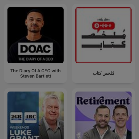
¿Y si lo que buscas no está afuera?
¿Y si tu templo es tu respiración?
En Meditacion Profunda, descubrirás que la conexión espiritual
no necesita religión, solo presencia.
La presencia de quien se atreve a mirar adentro.
Porque solo ahí nace la armonía emocional.
Y esa armonía te pertenece.
Este no es solo un espacio para dormir bien.
Es un refugio para despertar mejor.
Para despertar liviano.
The Diary Of A CEO with
Despertar completo.
مُلخص كتاب
Steven Bartlett
Meditacion Profunda es el murmullo que calma.
La caricia que no se ve.
El ancla cuando todo gira.
Es la promesa de que puedes volver a ti una y otra vez… sin
juicio.
Y así, entre los pliegues de tu respiración, entre los bordes
suaves de cada palabra, comienzas a recordarlo todo:
Que no estás perdido.
Que estás aquí.