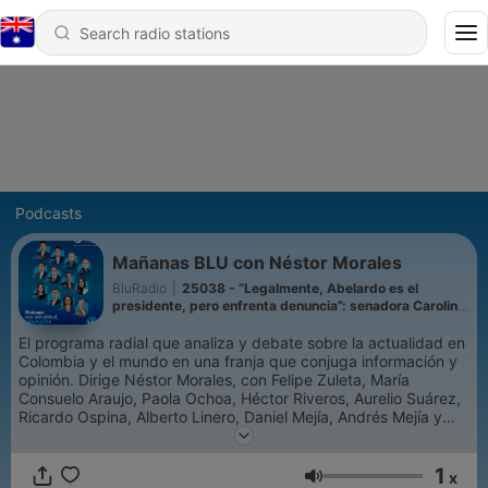
Podcasts
Mañanas BLU con Néstor Morales
BluRadio
|
25038 - “Legalmente, Abelardo es el
presidente, pero enfrenta denuncia”: senadora Carolina
Corcho
El programa radial que analiza y debate sobre la actualidad en
Colombia y el mundo en una franja que conjuga información y
opinión. Dirige Néstor Morales, con Felipe Zuleta, María
Consuelo Araujo, Paola Ochoa, Héctor Riveros, Aurelio Suárez,
Ricardo Ospina, Alberto Linero, Daniel Mejía, Andrés Mejía y
Víctor Grosso.
1
x
Volume