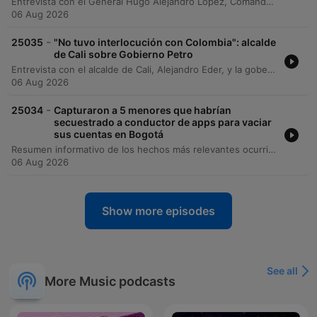
Entrevista con el General Hugo Alejandro López, Comandante General de las Fuerzas Militares de Colombia, sobre el despliegue de seguridad en el occidente del país. El General detalla los operativos para garantizar la estabilidad durante la posesión del presidente electo Abelardo de la Espriella, destacando la incautación de media tonelada de explosivos en Santander de Quilichao vinculada a estructuras del Gabor Residual del BOJA y el terrorista Mordisco. La conversación aborda las medidas de inteligencia para prevenir ataques con drones, la restricción del espacio aéreo en Cali y el estado de alerta nacional mediante un acuartelamiento de primer grado para proteger las instituciones durante los eventos oficiales.
06 Aug 2026
-
25035
"No tuvo interlocución con Colombia": alcalde
de Cali sobre Gobierno Petro
Entrevista con el alcalde de Cali, Alejandro Eder, y la gobernadora del Valle del Cauca, Dilian Francisca Toro, sobre los preparativos para la posesión del presidente electo Abelardo de la Espriella en la ciudad. Los mandatarios abordan temas críticos como la seguridad regional, la descentralización del Estado y las medidas de movilidad por el día sin carro y sin moto durante los eventos oficiales. El diálogo profundiza en una crítica compartida hacia la gestión del gobierno saliente de Gustavo Petro, señalando falta de inversión y articulación con el suroccidente colombiano. Asimismo, se discuten los desafíos económicos de la región, la llegada de delegaciones internacionales y las estrategias de seguridad implementadas para garantizar la tranquilidad durante la transición de mando.
06 Aug 2026
-
25034
Capturaron a 5 menores que habrían
secuestrado a conductor de apps para vaciar
sus cuentas en Bogotá
Resumen informativo de los hechos más relevantes ocurridos en Bogotá durante la madrugada. El reporte detalla operativos policiales en Chapinero con la captura de cinco menores de edad por robo, una persecución con intercambio de disparos en Puente Aranda que resultó en la recuperación de un vehículo y la detección de un inhibidor de señal, y acciones de recuperación de espacio público en el norte de la ciudad. Asimismo, se informa sobre el hallazgo de un cuerpo sin vida en la localidad de Bosa.
06 Aug 2026
Show more episodes
See all
More Music podcasts