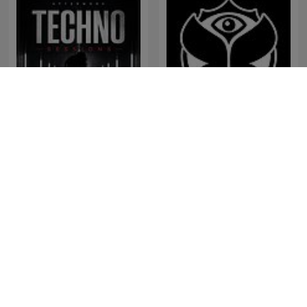
Afterwork Techno
Tomorrowland Friendship
Sessions – Techno
Mix
Podcast, Raw & Hypnotic
Techno Mixes