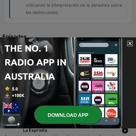
criticando la interpretación de la senadora sobre
las restricciones.
Episodes
-
25038
“Legalmente, Abelardo es el presidente, pero
enfrenta denuncia”: senadora Carolina
Corcho
Entrevista con la senadora Carolina Corcho sobre la postura del Pacto Histórico frente a la toma de posesión del presidente Abelardo de la Espriella. La senadora explica las razones por las cuales la bancada opositora no asistirá a la ceremonia en Cali, calificando su ausencia como un acto de protesta constitucional ante anuncios presidenciales que considera contrarios a la democracia y a las relaciones internacionales de Colombia. El diálogo aborda también la intención de realizar actos de protesta en el Capitolio Nacional y la controversia generada por las recomendaciones de seguridad de la Policía Nacional. Se discute la tensión entre las medidas preventivas de la fuerza pública para evitar disturbios en Bogotá y el derecho constitucional a la reunión y la opinión parlamentaria.
06 Aug 2026
-
25037
"Parecía una ciudad sin ley": El drama
humanitario y la crisis sanitaria que
desbordan a Ceuta
El doctor José Enrique Roviral Tarango, presidente del Colegio Oficial de Médicos de Ceuta, analiza la grave crisis humanitaria y sanitaria que atraviesa la ciudad tras la incursión masiva de migrantes desde Marruecos. El entrevistado describe un escenario de caos inicial con cifras de fallecidos por aplastamiento y ahogamiento, así como las complicaciones médicas actuales derivadas de lesiones, infecciones y el riesgo de enfermedades como el tétano o el cólera. La conversación aborda la precariedad en la atención a menores, los dilemas éticos del personal sanitario ante la falta de tutores legales y la sensación de inseguridad y ausencia del Estado que ha vivido la población local.
06 Aug 2026
DOWNLOAD APP
-
25036
FFMM revela quién estaría detrás de plan con
explosivos frustrado antes de posesión de De
La Espriella