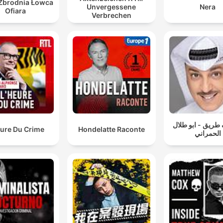
 Zbrodnia Łowca
Unvergessene
Nera
Ofiara
Verbrechen
طريق - ابو طلال
eure Du Crime
Hondelatte Raconte
الحمراني