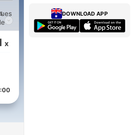
s
nues
DOWNLOAD APP
le
1
x
:00