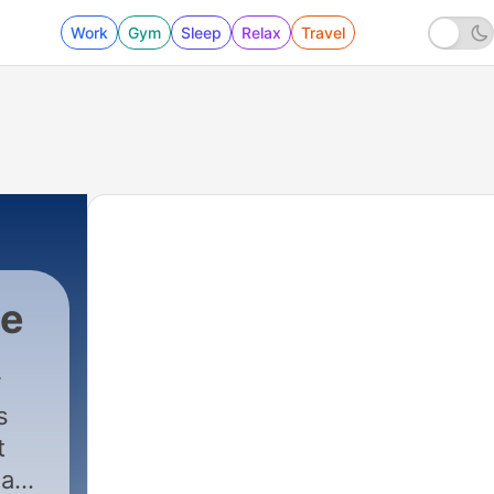
Work
Gym
Sleep
Relax
Travel
me
s
t
 au