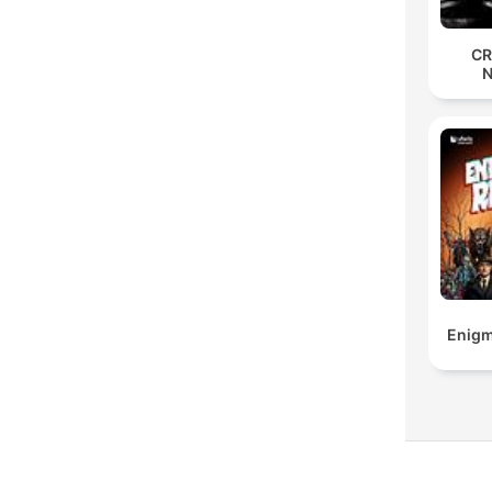
CR
Enigm