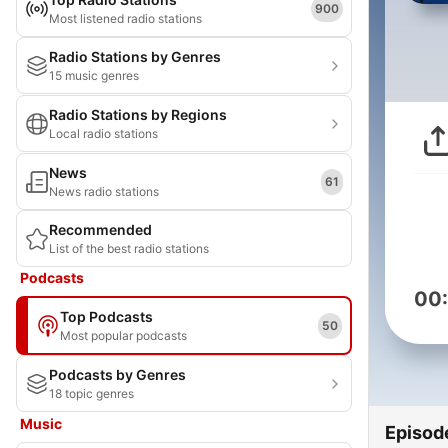
900
Most listened radio stations
Radio Stations by Genres
15 music genres
Radio Stations by Regions
Local radio stations
News
61
News radio stations
Recommended
List of the best radio stations
Podcasts
00
Top Podcasts
50
Most popular podcasts
Podcasts by Genres
18 topic genres
Music
Episod