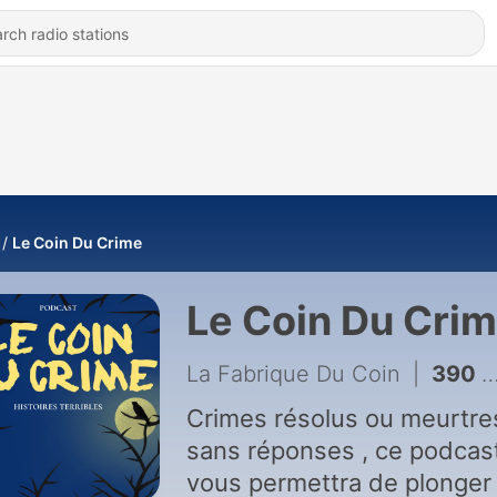
Le Coin Du Crime
Le Coin Du Cri
La Fabrique Du Coin
|
390 - Repost : Marc Dutroux, l'ogre belge
Crimes résolus ou meurtre
sans réponses , ce podcas
vous permettra de plonger