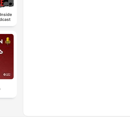
Inside
dcast
n