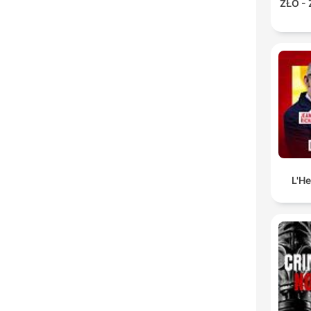
ZŁO -
L'H