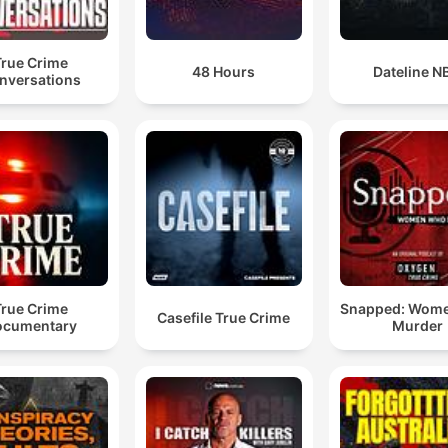
True Crime
48 Hours
Dateline N
nversations
True Crime
Snapped: Wom
Casefile True Crime
ocumentary
Murder