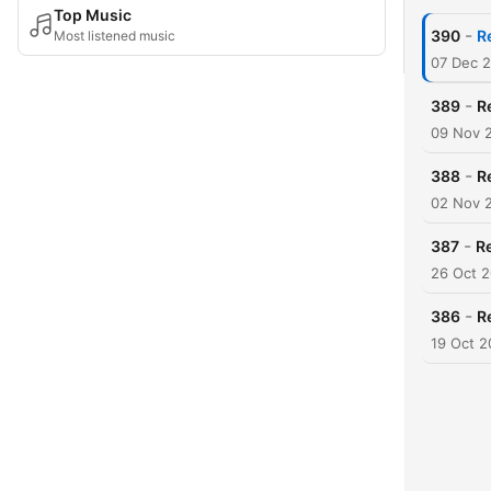
Top Music
-
390
R
Most listened music
07 Dec 
-
389
R
09 Nov 
-
388
R
02 Nov 
-
387
Re
26 Oct 
-
386
R
19 Oct 