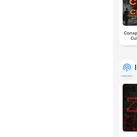
Consp
Cul