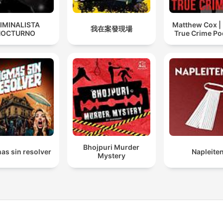
IMINALISTA
Matthew Cox | 
我在案發現場
NOCTURNO
True Crime Po
Bhojpuri Murder
as sin resolver
Napleite
Mystery