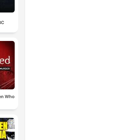
BC
en Who