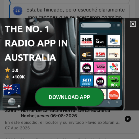
Estaba hincado, pero escuché claramente
unos tacones que se acercaron conmigo.
00:57:26 · El invitado relata haber escuchado
pasos de tacones acercándose a él mientras
trabajaba de noche sin ver a nadie.
Episodes
-
3384
Horror De La Noche Horror De La Noche La
Noche viernes 07-08-2026
Flavio Arenas presenta una serie de experiencias paranormales que trascienden la muerte, incluyendo sueños premonitorios y encuentros con presencias inexplicables. Un médico relata cómo sus diagnósticos oníricos junto a seres misteriosos se manifestaron en la realidad, mientras otros testimonios exploran apariciones de familiares fallecidos y fenómenos extraños presenciados por oficiales de policía. El episodio profundiza en relatos de visitas del más allá, desde voces de seres queridos que anuncian noticias familiares hasta sensaciones físicas de presencias en el hogar. Los invitados comparten encuentros impactantes con figuras misteriosas y sonidos inexplicables, cerrando con una petición de luz para diversas almas.
DOWNLOAD APP
08 Aug 2026
-
3383
Horror De La Noche Horror De La Noche La
Noche jueves 06-08-2026
En este episodio, el locutor y su invitado Flavio exploran una serie de relatos paranormales que abarcan desde experiencias con curanderismo y limpiezas espirituales hasta apariciones infantiles en vehículos. Se detallan sucesos extraños ocurridos en prisiones y la presencia de entidades en diversas zonas de Aguascalientes. El programa también integra testimonios de oyentes sobre fenómenos celestiales, como meteoritos y luces inexplicables, así como encuentros con presencias en fábricas y hogares. La emisión concluye con una reflexión sobre la brevedad de la vida y una petición colectiva de luz y protección espiritual para los asistentes.
07 Aug 2026