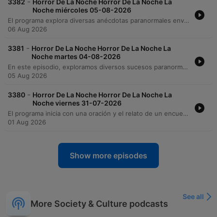
-
3382
Horror De La Noche Horror De La Noche La
Noche miércoles 05-08-2026
El programa explora diversas anécdotas paranormales enviadas por la audiencia, que incluyen desde avistamientos de nahuales y presencias animales hasta experiencias inquietantes en clínicas médicas y tiendas de conveniencia. A través de relatos sobre encuentros con entidades, restos óseos utilizados en estudios de anatomía y fenómenos visuales o auditivos, se analizan las fronteras entre lo físico y lo espiritual. El conductor también reflexiona sobre el sufrimiento de las almas en el purgatorio, la posibilidad de que desequilibrios emocionales nos acerquen a frecuencias espirituales y explicaciones médicas para fenómenos nocturnos. El episodio aborda creencias populares sobre presagios de muerte y la naturaleza transitoria de la existencia.
06 Aug 2026
-
3381
Horror De La Noche Horror De La Noche La
Noche martes 04-08-2026
En este episodio, exploramos diversos sucesos paranormales y encuentros espirituales, desde manifestaciones en la Universidad Autónoma vinculadas a prácticas de anatomía hasta relatos de presencias en reuniones familiares. El programa también aborda historias de ayuda espiritual tras accidentes, avistamientos de entidades masivas en Aguascalientes y testimonios sobre dones espirituales y lenguas desconocidas.
05 Aug 2026
-
3380
Horror De La Noche Horror De La Noche La
Noche viernes 31-07-2026
El programa inicia con una oración y el relato de un encuentro con un perro misterioso en la colonia México, seguido de experiencias sobre presencias extrañas en edificios universitarios y laboratorios de morfología. A través de diversas anécdotas, se exploran encuentros con entidades deformes en la zona de Plazuelas y apariciones en la calle Alameda. Asimismo, se discuten reflexiones sobre la percepción espiritual frente a causas médicas ante síntomas de desgano físico, concluyendo el episodio con una petición de luz por varios difuntos.
01 Aug 2026
Show more episodes
See all
More Society & Culture podcasts