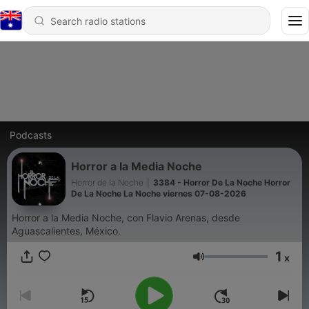
Podcasts
Horror a la Media Noche
Horror de la Noche
|
3384 - Horror De La Noche Horror
De La Noche La Noche viernes 07-08-2026
Horror a la Media Noche, con Flavio Arenas, desde
Aguascalientes, México.
1
x
Volume