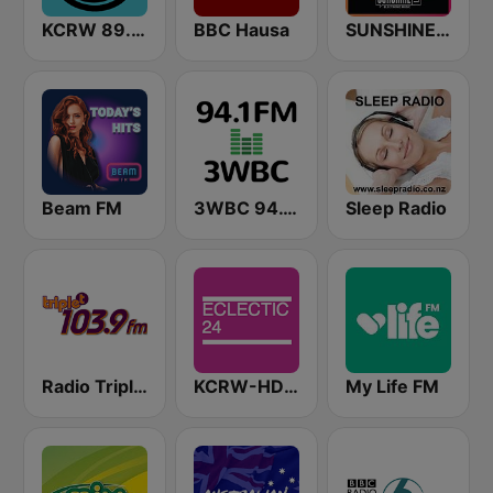
KCRW 89.9 FM
BBC Hausa
SUNSHINE LIVE
Beam FM
3WBC 94.1 FM
Sleep Radio
Radio Triple T 103.9 FM
KCRW-HD2 Eclectic 24
My Life FM