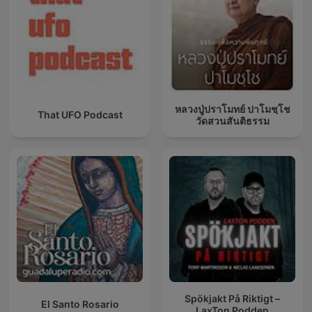
หลวงปู่ปราโมทย์ ปาโมชฺโช
That UFO Podcast
วัดสวนสันติธรรม
Spökjakt På Riktigt –
El Santo Rosario
LaxTon Podden