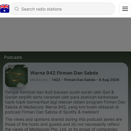
Podcasts
Warna 942 Firman Dan Sabda
Mediacorp
|
1422 - Firman Dan Sabda - 8 Aug 2026
Dengar kembali dan ikuti bacaan surah-surah oleh Qari &
Qariah terpilih serta ceramah oleh para asatizah berkenaan
topik-topik bermanfaat lagi relevan dalam program Firman Dan
Sabda di Mediacorp Warna 942, yang kini boleh didapati di
podcast Firman Dan Sabda di Spotify & melisten!
The views and opinions shared during this podcast series are
those of the hosts and guests and do not necessarily reflect
the views of Mediacorp Pte. Ltd. or its group of companies.