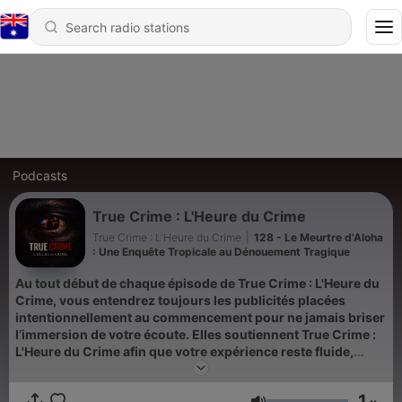
Podcasts
True Crime : L'Heure du Crime
True Crime : L'Heure du Crime
|
128 - Le Meurtre d'Aloha
: Une Enquête Tropicale au Dénouement Tragique
Au tout début de chaque épisode de True Crime : L'Heure du
Crime, vous entendrez toujours les publicités placées
intentionnellement au commencement pour ne jamais briser
l’immersion de votre écoute. Elles soutiennent True Crime :
L'Heure du Crime afin que votre expérience reste fluide,
continue, presque intime… comme ces nuits où l’on écoute
une histoire dans le silence et où l’on sent que quelque
1