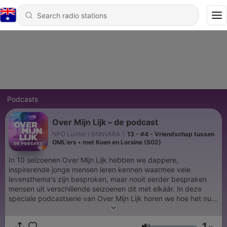
Podcasts
Over Mijn Lijk – de podcast
NPO Luister / BNNVARA
|
13 - #4 - Vriendschap tussen
OML'ers • met Koen en Loraine (S02)
In 10 seizoenen Over Mijn Lijk hebben we dappere,
inspirerende jonge mensen leren kennen waarmee vele
levensthema's zijn besproken, maar nooit eerder bespraken
mensen uit verschillende seizoenen dit met elkáár. In deze
speciale podcastserie van Over Mijn Lijk horen we hoe het nu
met iedereen is maar komen ook deelnemers en nabestaanden
uit verschillende seizoenen samen om een onderwerp te
1