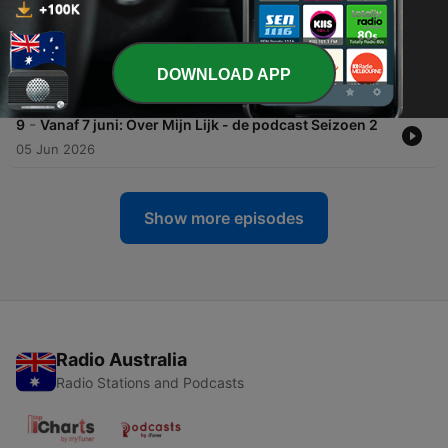
14 Jun 2026
-
10
#1 - Verder leven zonder je kind • met Daniela
(moeder Tycho) en Ingrid (moeder Marit) (S02)
DOWNLOAD APP
07 Jun 2026
-
9
Vanaf 7 juni: Over Mijn Lijk - de podcast Seizoen 2
05 Jun 2026
Show more episodes
Radio Australia
Radio Stations and Podcasts