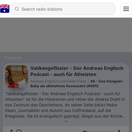
Podcasts
Vatikangeflüster - Der Andreas Englisch
Podcast - auch für Atheisten
Andreas Englisch und Heike Kleen
|
86 - Das Designer-
Baby als ultimatives Accessoire (#085)
"Vatikangeflüster - Der Andreas Englisch Podcast - auch für
Atheisten" ist für die Hörerinnen und Hörer der direkte Draht in
das Zentrum des Geschehens. An seiner Seite blickt Heike
Kleen, Journalistin und Autorin aus Ostfriesland, auf die
Ereignisse. Sie ist evangelisch geprägt, längst aus der Kirche
ausgetreten und sehr gespannt darauf, ob Andreas Englisch ihr
die rätselhafte Retro-Männerwelt des Vatikans doch noch