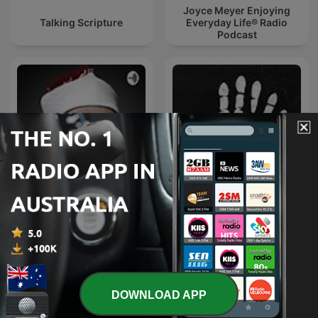
Joyce Meyer Enjoying
Talking Scripture
Everyday Life® Radio
Podcast
قرآن كريم مجود بصوت الشيخ
عبد الباسط عبد الصمد صدقة
The Confessionals
جارية
DOWNLOAD APP