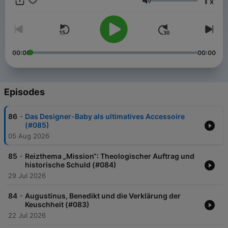
1
x
näher bringen kann. Gemeinsam und am täglichen Puls der
Volume
Entwicklungen verorten sie die weltpolitische Bedeutung
dieses Konklaves im Jahr 2025 und liefern einzigartige
Hintergründe und Perspektiven aus dem Herzen des Vatikans.
00:00
00:00
Episodes
-
86
Das Designer-Baby als ultimatives Accessoire
(#085)
05 Aug 2026
-
85
Reizthema „Mission“: Theologischer Auftrag und
historische Schuld (#084)
29 Jul 2026
-
84
Augustinus, Benedikt und die Verklärung der
Keuschheit (#083)
22 Jul 2026