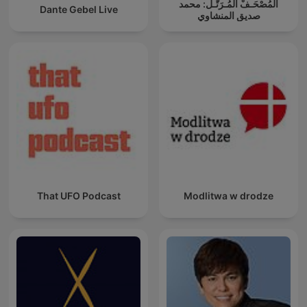
المُصْحَـفْ المُـرَتَّـل: محمد
Dante Gebel Live
صديق المنشاوي
That UFO Podcast
Modlitwa w drodze