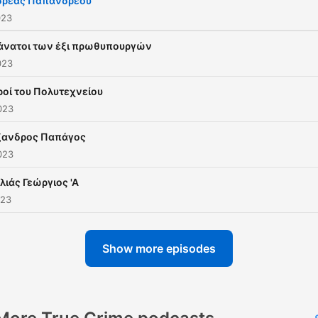
δρέας Παπανδρέου
που ο θάνατός τους έφερε
023
Μια σειρά Podcast του
θάνατοι των έξι πρωθυπουργών
NEWS24/7, με ιστορικό
023
σύμβουλο τον Χρήστο
οί του Πολυτεχνείου
Τριανταφύλλου, Ιστορικό 
023
Διδάσκοντα στο Πανεπιστ
Δυτικής Αττικής
ξανδρος Παπάγος
023
λιάς Γεώργιος 'Α
023
Show more episodes