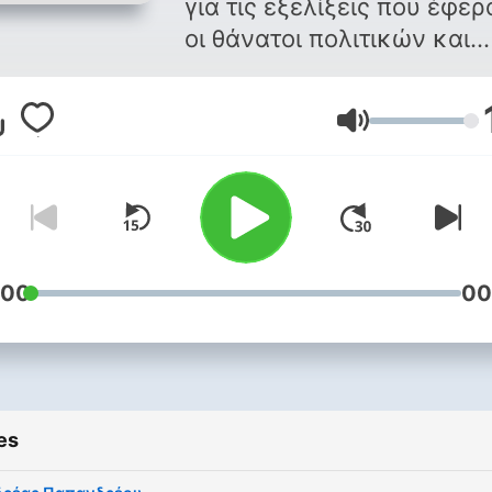
για τις εξελίξεις που έφερ
οι θάνατοι πολιτικών και
αγωνιστών στον ελληνικό
αιώνα. Ο Κώστας Μανιάτης
Volume
συζητά με ιστορικούς και
ακαδημαϊκούς για τις
σημαντικότερες συνέπειε
που έφεραν αυτοί οι θάνατ
στην πολιτική, τη δημόσια
και τις διεθνείς σχέσεις.
:00
00
Πρόσωπα επιλεγμένα, όχι
μόνο με βάση τη
σπουδαιότητα των όσων
έπραξαν όσο ήταν εν ζωή,
es
αλλά κυρίως με βάση τη
σπουδαιότητα των εξελίξ