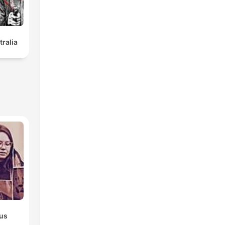
tralia
ous