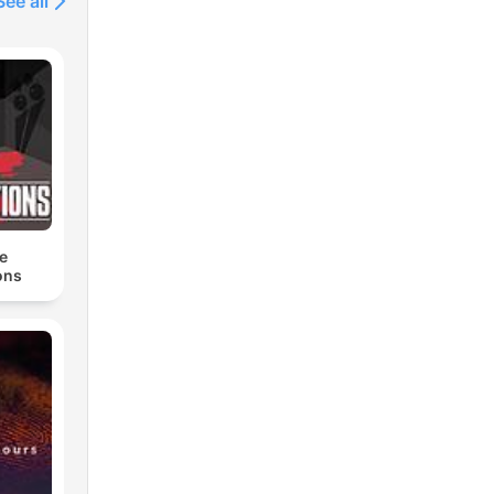
See all
e
ons