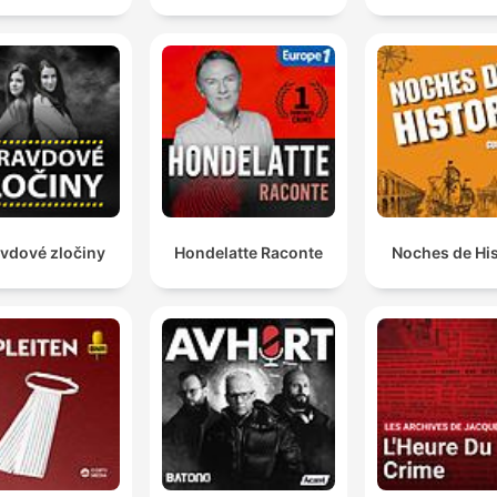
vdové zločiny
Hondelatte Raconte
Noches de His