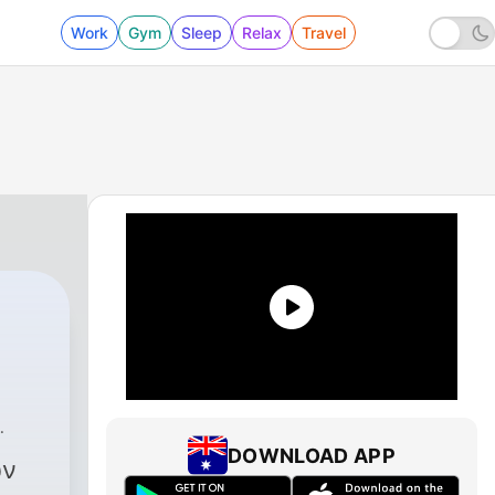
Work
Gym
Sleep
Relax
Travel
Μανιάτης
|
10 - Ανδρέας Παπανδρέου
DOWNLOAD APP
ων