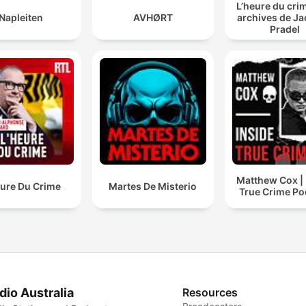
L’heure du crim
Napleiten
AVHØRT
archives de J
Pradel
Matthew Cox | 
eure Du Crime
Martes De Misterio
True Crime Po
dio Australia
Resources