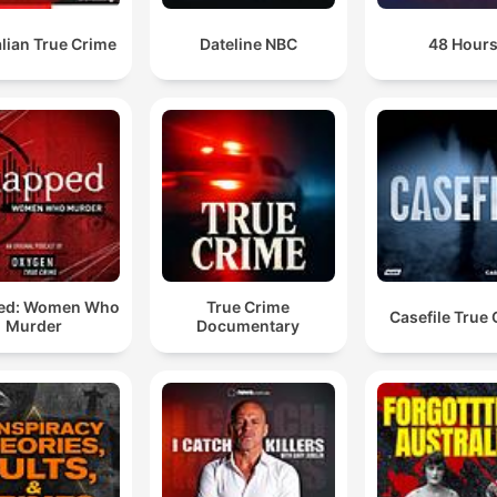
lian True Crime
Dateline NBC
48 Hour
ed: Women Who
True Crime
Casefile True
Murder
Documentary