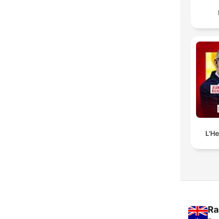
L'H
Ra