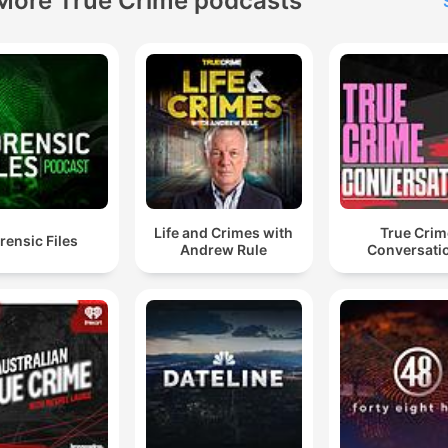
More True Crime podcasts
Life and Crimes with
True Crim
rensic Files
Andrew Rule
Conversati