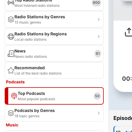
900
Most listened radio stations
Radio Stations by Genres
15 music genres
Radio Stations by Regions
Local radio stations
News
61
News radio stations
Recommended
List of the best radio stations
00
Podcasts
Top Podcasts
50
Most popular podcasts
Podcasts by Genres
18 topic genres
Episod
Music