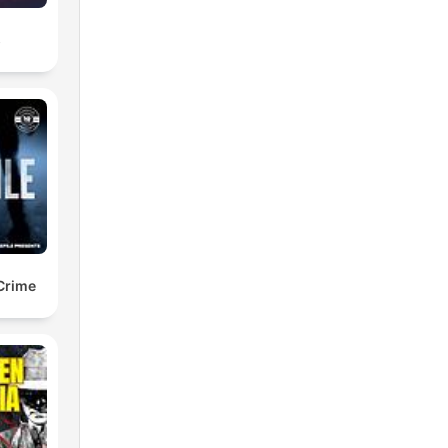
s
 Crime