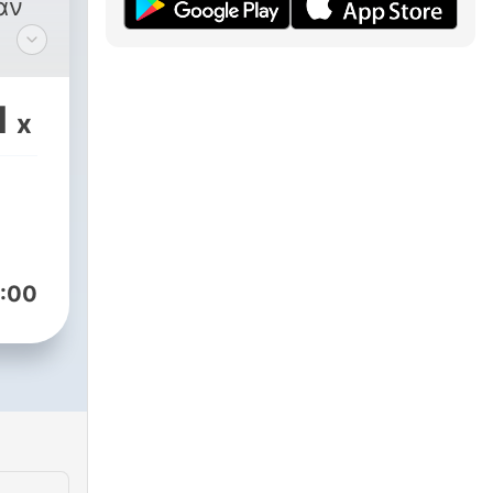
αν
 20ο
1
x
ς
οι
 ζωή
:00
εων