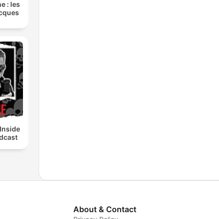
e : les
acques
Inside
dcast
About & Contact