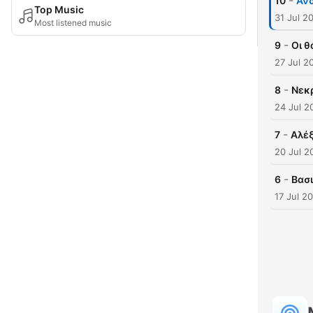
-
10
Αν
Top Music
31 Jul 2
Most listened music
-
9
Οι 
27 Jul 2
-
8
Νεκρ
24 Jul 2
-
7
Αλέ
20 Jul 2
-
6
Βασι
17 Jul 2