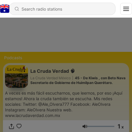
Podcasts
La Cruda Verdad 🧠
La Cruda Verdad México
|
45 - De Kiwis , con Beto Nava
Secretario de Gobierno de Huimilpan Querétaro.
A veces es más fácil escucharnos, que leernos, por eso ¡Aquí
estamos! Ahora la cruda también se escucha. Mis redes
sociales: Twitter: @Ale_Olvera777 Facebook: AleOlvera
Instagram: AleOlvera Nuestra web.
www.lacrudaverdad.com.mx
1
x
Volume