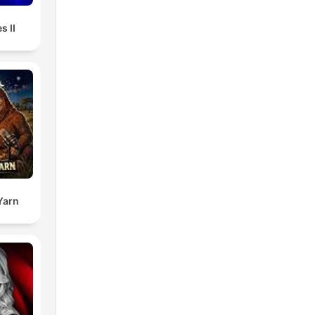
s II
Yarn