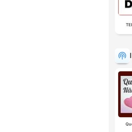
TED
Qu