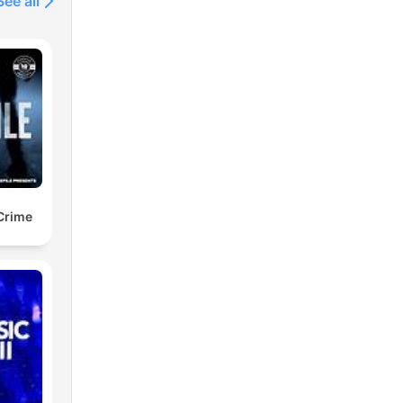
See all
 Crime