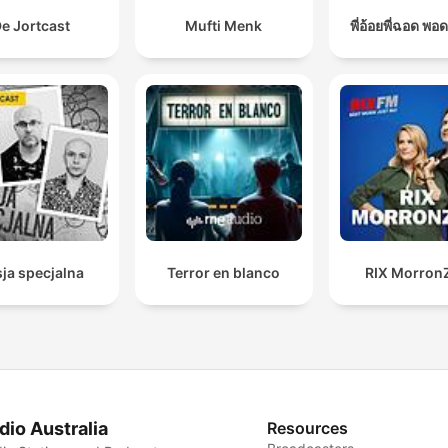
e Jortcast
Mufti Menk
พี่อ้อยพี่ฉอด พอ
ja specjalna
Terror en blanco
RIX Morron
dio Australia
Resources