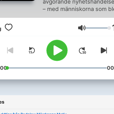
avgörande nyhetshändelse
– med människorna som bl
en del av dramat. Hör
ytbärgaren som räddade
Volume
människor efter att Estonia
förlist. Journalisten som to
sig in i palatset som Sadd
Husseins son just flytt från
Skådisen som hamnade mit
Filmsveriges största haveri
:00
00
Detta är deras personliga
berättelser. Podcasten
produceras av Commercial
Content, för Podplay.
es