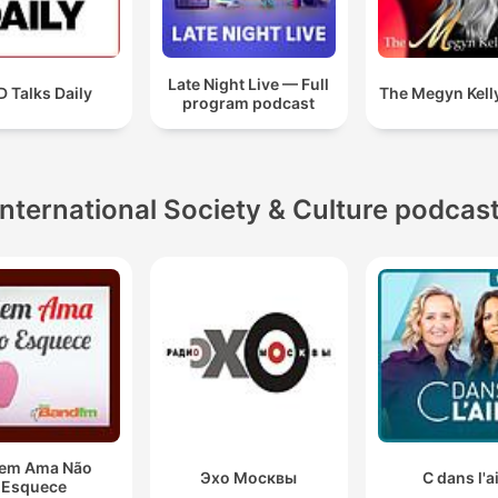
Late Night Live — Full
 Talks Daily
The Megyn Kell
program podcast
International Society & Culture podcas
em Ama Não
Эхо Москвы
C dans l'a
Esquece