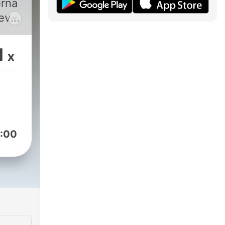
rna
ev
1
x
g
am
.
t i
.
:00