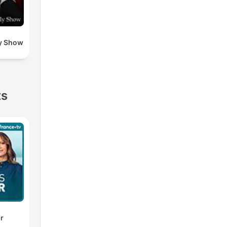
y Show
ts
ir