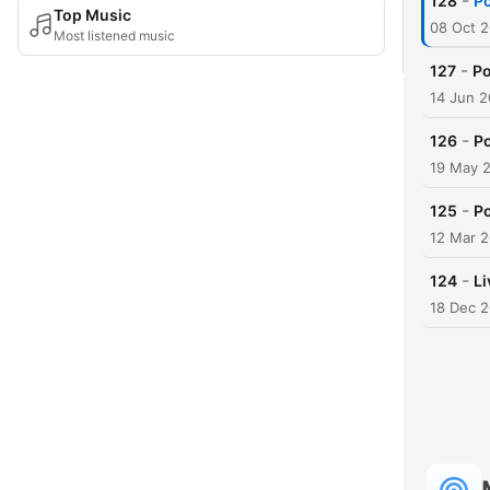
-
128
Po
Top Music
08 Oct 
Most listened music
-
127
Po
14 Jun 
-
126
Po
19 May 
-
125
Po
12 Mar 
-
124
Li
18 Dec 