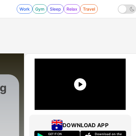
Work
Gym
Sleep
Relax
Travel
ag
|
128 - Poddtips från Podplay: Mördarens M
DOWNLOAD APP