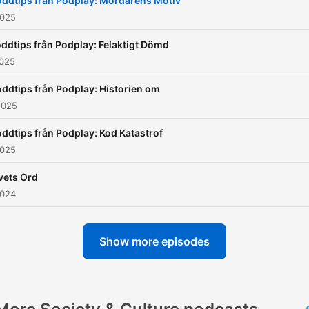
ddtips från Podplay: Mördarens Motiv
2025
ddtips från Podplay: Felaktigt Dömd
2025
ddtips från Podplay: Historien om
2025
ddtips från Podplay: Kod Katastrof
2025
vets Ord
2024
Show more episodes