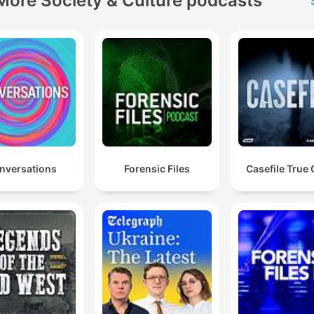
More Society & Culture podcasts
nversations
Forensic Files
Casefile True