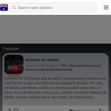
Podcasts
Relatos de Miedo
Justin Kandell Network
|
770 - Mark Zuckerberg y el
Pacto con Seres Extraterrestres
Sabemos lo frustrante que es estar completamente inmerso en
una historia y que una interrupción rompa la tensión. Por eso,
en Relatos de Miedo, todos los anuncios están colocados al
inicio de cada episodio: para que, cuando comience Relatos de
Miedo, puedas dejarte llevar sin cortes, sin sobresaltos
innecesarios, y al mismo tiempo apoyar este espacio que
existe para acompañarte en la oscuridad. Así, Relatos de
1