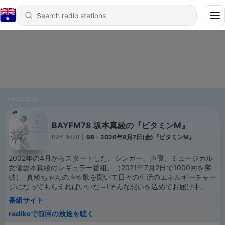
Podcasts
BAYFM78 坂本真綾の『ビタミンM』
BAYFM78
|
98 - 2026年8月7日(金)『ビタミンM』
2002年の4月からスタートした、シンガー、声優、ミュージカル
女優坂本真綾のレギュラー番組。（2021年7月2日で1000回を突
破） 真綾ちゃんの声や歌を聞いて日々の生活のエネルギーチャー
ジになってもらえればいいな～!そんな想いを込めてお届け中。
番組サイト
radikoで前回の放送を聴く