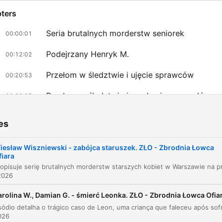
ters
Seria brutalnych morderstw seniorek
00:00:01
Podejrzany Henryk M.
00:12:02
Przełom w śledztwie i ujęcie sprawców
00:20:53
Przełom w śledztwie i mechanizm napadów
00:22:05
Przeszłość i życie Wiesława Wiszniewskiego
00:32:16
es
Proces i wyroki skazujące
00:36:25
iesław Wiszniewski - zabójca staruszek. ZŁO - Zbrodnia Łowca
fiara
Rozmowa z więźniem
00:40:20
2026
lick on a chapter to go directly to that moment
lights
arolina W., Damian G. - śmierć Leonka. ZŁO - Zbrodnia Łowca Ofia
026
Drzwi mieszkania seniorki nie były uszkodzone, nie