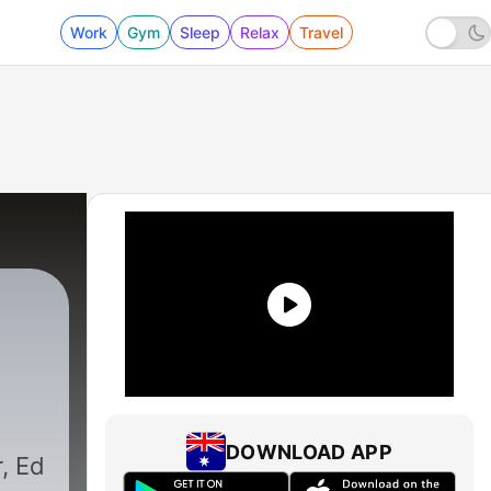
Work
Gym
Sleep
Relax
Travel
DOWNLOAD APP
, Ed