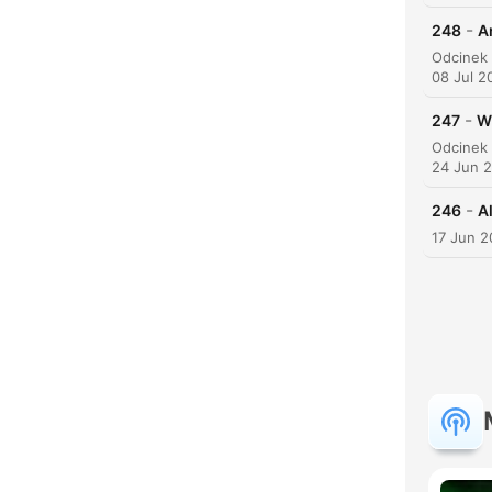
-
248
A
08 Jul 2
-
247
W
24 Jun 
-
246
A
17 Jun 