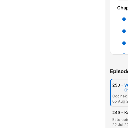
Chap
Episod
-
250
W
O
05 Aug 
C
High
-
249
K
22 Jul 2