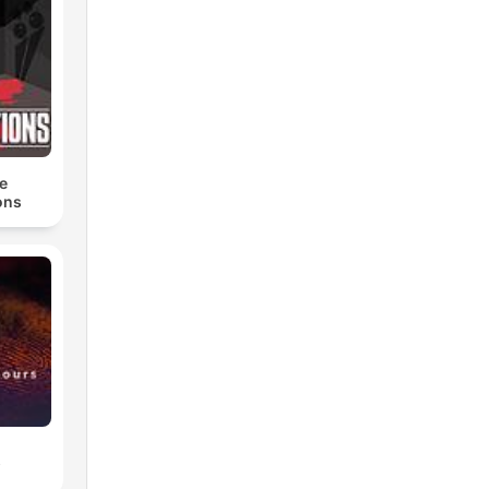
iw
e
ons
s