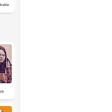
tralia
ous