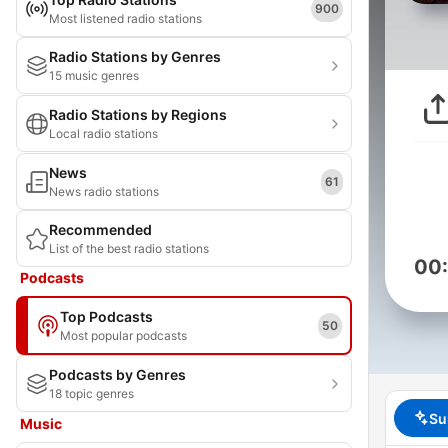
900
Most listened radio stations
Radio Stations by Genres
15 music genres
Radio Stations by Regions
Local radio stations
News
61
News radio stations
Recommended
List of the best radio stations
00
Podcasts
Top Podcasts
50
Most popular podcasts
Podcasts by Genres
18 topic genres
Su
Music