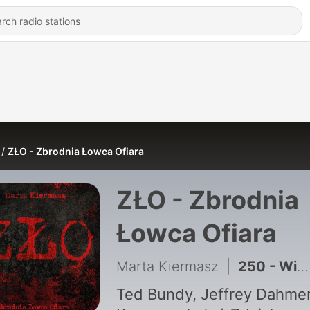
ZŁO - Zbrodnia Łowca Ofiara
ZŁO - Zbrodnia
Łowca Ofiara
Marta Kiermasz
|
250 - Wiesław Wiszniewski - zabójca staruszek. ZŁO - Zbrodnia Łowca Ofiara
Ted Bundy, Jeffrey Dahmer