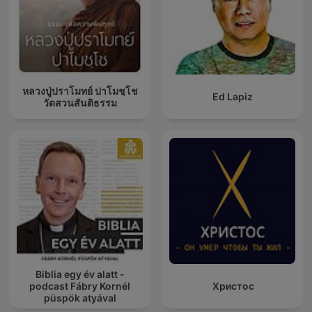
หลวงปู่ปราโมทย์ ปาโมชฺโช
Ed Lapiz
วัดสวนสันติธรรม
Biblia egy év alatt -
podcast Fábry Kornél
Христос
püspök atyával