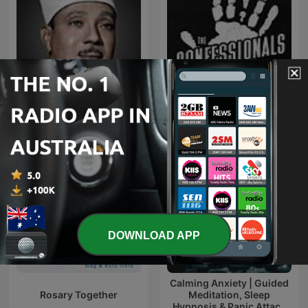
قرآن كريم مجود بصوت الشيخ
عبد الباسط عبد الصمد صدقة
The Confessionals
جارية
DOWNLOAD APP
Calming Anxiety | Guided
Rosary Together
Meditation, Sleep
Hypnosis & Panic Attack