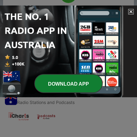
00:00
00:00
Episodes
-
1
POMERIGGIO CON... ADRIANO CELENTANO
18 May 2020
DOWNLOAD APP
Radio Australia
Radio Stations and Podcasts