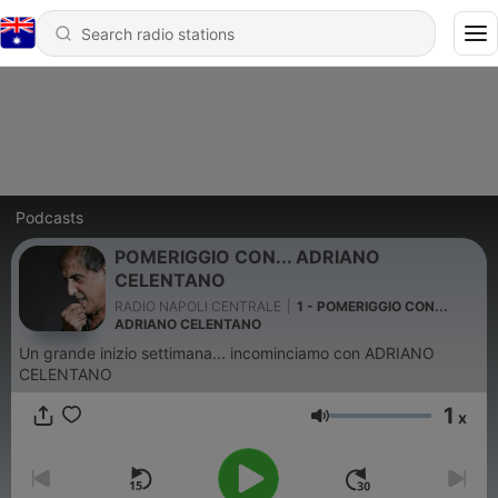
Podcasts
POMERIGGIO CON... ADRIANO
CELENTANO
RADIO NAPOLI CENTRALE
|
1 - POMERIGGIO CON...
ADRIANO CELENTANO
Un grande inizio settimana... incominciamo con ADRIANO
CELENTANO
1
x
Volume