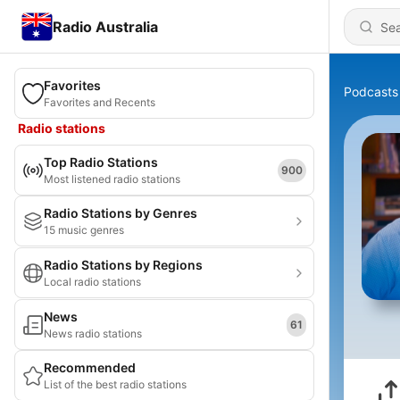
Radio Australia
Favorites
Podcasts
Favorites and Recents
Radio stations
Top Radio Stations
900
Most listened radio stations
Radio Stations by Genres
15 music genres
Radio Stations by Regions
Local radio stations
News
61
News radio stations
Recommended
List of the best radio stations