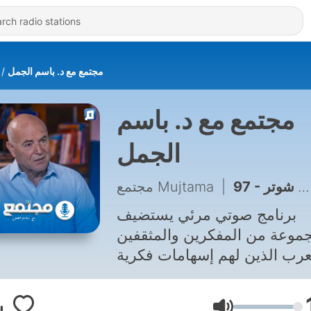
مجتمع مع د. باسم الجمل
مجتمع مع د. باسم
الجمل
97 - التوراة تكذب الجغرافية الحالية: أين تقع أرض الميعاد الحقيقية؟ | عمر شوتر
|
مجتمع Mujtama
برنامج صوتي مرئي يستضيف
موعة من المفكرين والمثقفين
عرب الذين لهم إسهامات فكرية
علمية وثقافية، في حوار فكري
عميق كاشف يحكون فيه عن