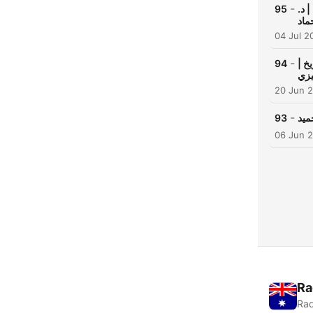
-
 د.
95
اد
04 Jul 2
-
خ |
94
يزي
20 Jun 
-
ميد
93
06 Jun 
Ra
Rad