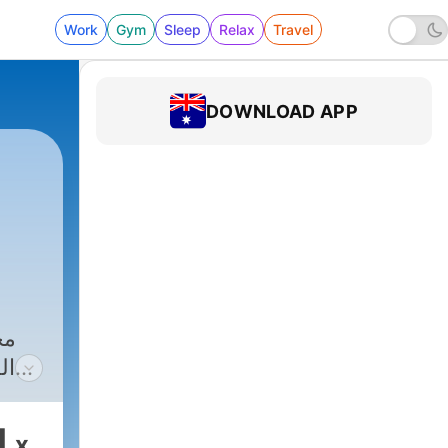
Work
Gym
Sleep
Relax
Travel
DOWNLOAD APP
مج
ال
و
1
x