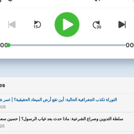
Volume
بهم وأفكارهم ويأصلون للقضايا
الفكرية والثقافية في مجتمعاتنا
العربية
:00
00
es
التوراة تكذب الجغرافية الحالية: أين تقع أرض الميعاد الحقيقية؟ | عمر 
026
سلطة التدوين وصراع الشرعية: ماذا حدث بعد غياب الرسول؟ | حسين سع
026