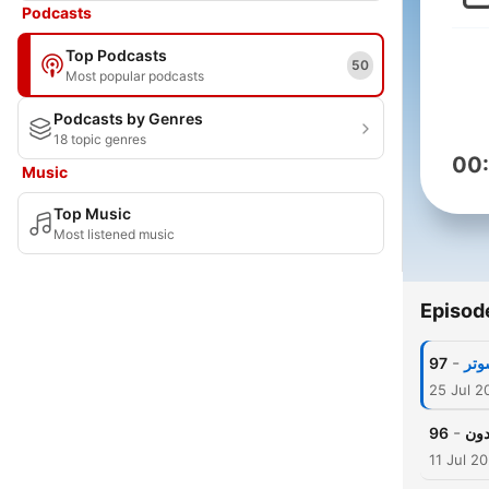
Podcasts
Top Podcasts
50
Most popular podcasts
Podcasts by Genres
18 topic genres
00
Music
Top Music
Most listened music
Episod
-
شوتر
97
25 Jul 2
-
دون
96
11 Jul 2