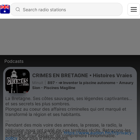
Podcasts
CRIMES EN BRETAGNE • Histoires Vraies
Minuit
|
897 - 📣 Inventer la piscine autonome - Amaury
Sion - Piscines Magiline
La Bretagne. Ses côtes sauvages, ses légendes captivantes…
et ses secrets les plus sombres.
Plongez au coeur des affaires criminelles qui ont marqué et
transformé la région et ses habitants.
Pendant des mois voire des années, la presse, la radio, la
télévision nous ont parlé de ces terribles récits. Retraçons-les
Hébergé par Audion. Visitez
https://www.audion.fm/fr/privacy-
ensemble, pour essayer de comprendre l’innommable.
policy
pour plus d’informations.