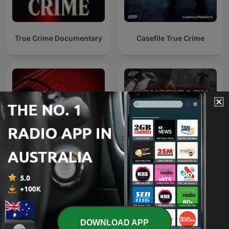
True Crime Documentary
Casefile True Crime
Snapped: Women Who
Conspiracy Theories,
Murder
Cults, & Crimes
DOWNLOAD APP