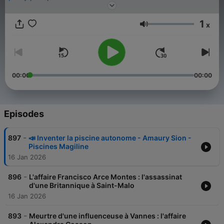
CRIMES EN BRETAGNE • Histoires Vraies est une production
MINUIT
, issue de la collection
CRIMES · Histoires Vraies
.
1
x
Volume
⭐️ Abonnez-vous à MINUIT+ pour profiter de tous les podcasts
Minuit en intégrale et sans publicité. 👉
https://m.audiomeans.fr/s/S-pSlDfzMx
00:00
00:00
Rejoignez-nous sur
Instagram
🌃
Episodes
-
897
📣 Inventer la piscine autonome - Amaury Sion -
Piscines Magiline
16 Jan 2026
-
896
L'affaire Francisco Arce Montes : l'assassinat
d'une Britannique à Saint-Malo
16 Jan 2026
-
893
Meurtre d'une influenceuse à Vannes : l'affaire