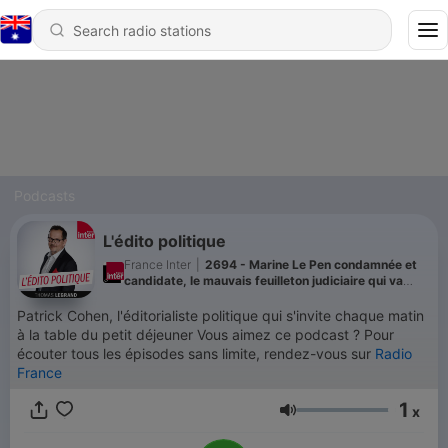
Podcasts
L'édito politique
France Inter
|
2694 - Marine Le Pen condamnée et
candidate, le mauvais feuilleton judiciaire qui va
écraser la campagne
Patrick Cohen, l'éditorialiste politique qui s'invite chaque matin
à la table du petit déjeuner Vous aimez ce podcast ? Pour
écouter tous les épisodes sans limite, rendez-vous sur
Radio
France
1
x
Volume