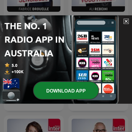
Affaires sensibles
Grand bien vous fasse !
DOWNLOAD APP
Géopolitique
Le masque et la plume