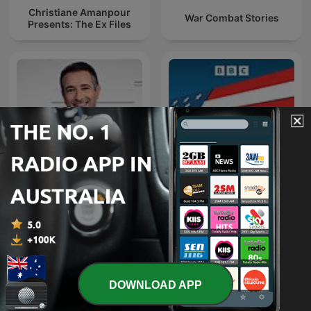
Christiane Amanpour
War Combat Stories
Presents: The Ex Files
The Beat with Ari Melber
Americast
DOWNLOAD APP