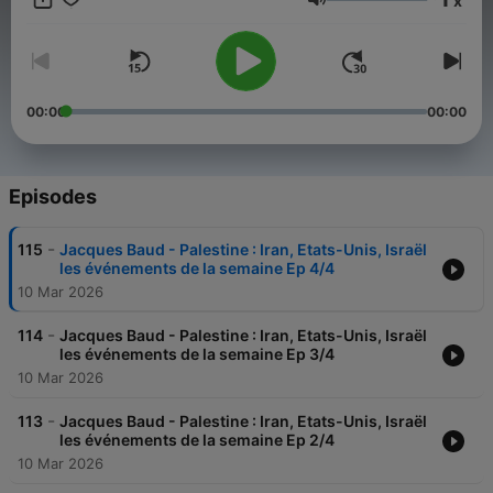
x
les stratégies israéliennes et palestiniennes depuis 75 ans ?
Volume
Quels sont les impacts de ce conflit sur notre sécurité ? Quelles
sont les options pour Israël et la Palestine dans les prochaines
années ? Dans ce livre d’une rare clairvoyance, Jacques Baud
déplore que les décisions occidentales entrent en collision
avec le droit international. La question n’est pas de savoir pour
00:00
00:00
qui nous sommes, mais comment l’ordre international créé
après 1945 doit être appliqué. Le non-respect de ce droit par
Israël est en train de provoquer sa perte. Comme pour
n’importe quel conflit, ce n’est pas de l’émotion que viendra la
Episodes
solution, mais d’une analyse objective et dépassionnée,
accompagnée d’une médiation honnête.
-
115
Jacques Baud - Palestine : Iran, Etats-Unis, Israël
les événements de la semaine Ep 4/4
10 Mar 2026
-
114
Jacques Baud - Palestine : Iran, Etats-Unis, Israël
les événements de la semaine Ep 3/4
10 Mar 2026
-
113
Jacques Baud - Palestine : Iran, Etats-Unis, Israël
les événements de la semaine Ep 2/4
10 Mar 2026