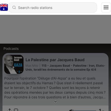
Podcasts
La Palestine par Jacques Baud
Max Milo
|
115 - Jacques Baud - Palestine : Iran, Etats-
Unis, Israël les événements de la semaine Ep 4/4
Pourquoi l’opération “Déluge d’Al-Aqsa” a eu lieu et quels
étaient les objectifs du Hamas ? Que s’est-il réellement passé
sur le terrain, le 7 octobre ? Quelles sont les leçons à retenir
des opérations menées par les deux camps depuis cinq mois ?
Pour répondre à ces trois questions et à bien d’autres, Jacques
Baud revisite le conflit israélo-palestinien depuis son origine.
Pourquoi n’a-t-il toujours pas trouvé d’issue ? Quelles ont été
1