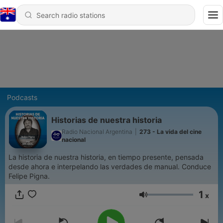
Podcasts
Historias de nuestra historia
Radio Nacional Argentina
|
273 - La vida del cine
nacional
La historia de nuestra historia, en tiempo presente, pensada
desde ahora e interpelando las verdades de manual. Conduce
Felipe Pigna.
1
x
Volume