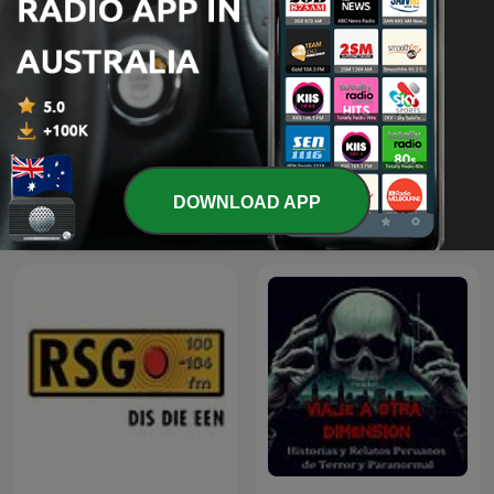
HENLAGT – Andy
DOWNLOAD APP
Friderikusz Podcast
Larsgaard