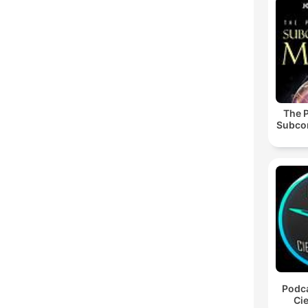
The 
Subco
Podca
Cie