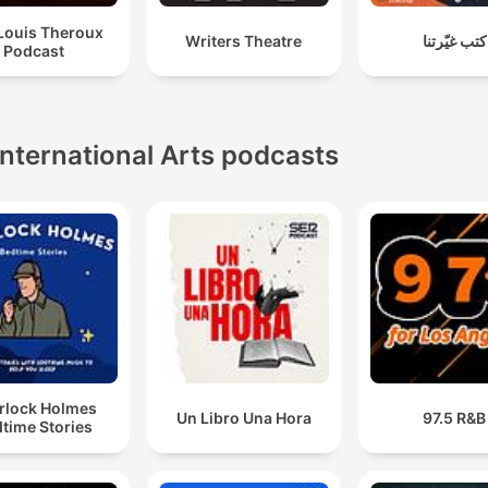
Louis Theroux
Writers Theatre
كتب غيّرتنا
Podcast
International Arts podcasts
rlock Holmes
Un Libro Una Hora
97.5 R&B
time Stories