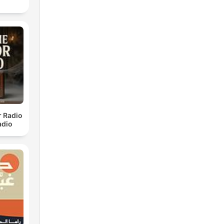
r Radio
adio