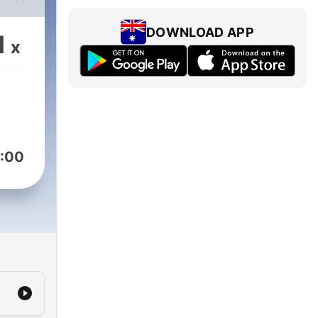
DOWNLOAD APP
1
x
es
aque
n de
iors
ièce
:00
oire
on
di à
 à