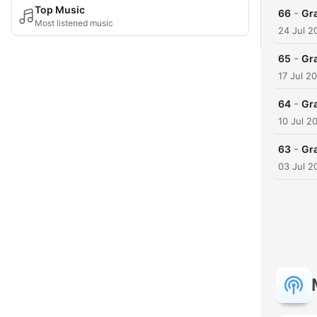
Top Music
-
66
Gra
Most listened music
24 Jul 2
-
65
Gra
17 Jul 2
-
64
Gr
10 Jul 2
-
63
Gra
03 Jul 2