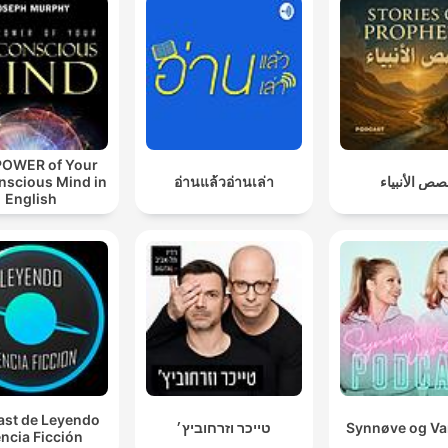
POWER of Your
nscious Mind in
อ่านแล้วอ่านเล่า
ص الأنبياء
English
st de Leyendo
טייכר וזרחוביץ׳
Synnøve og V
ncia Ficción