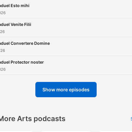
duel Esto mihi
026
duel Venite Filii
026
aduel Convertere Domine
026
duel Protector noster
026
Show more episodes
More Arts podcasts