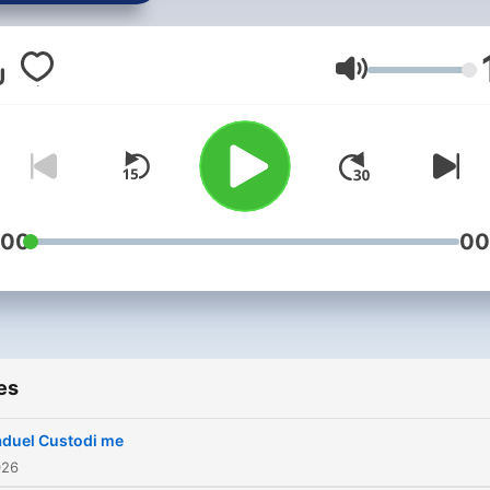
Lui avec douceur. Le chant
grégorien est le chant de
l’unité, il réalise la fusion d
Volume
âmes comme des voix. Ch
semaine un père bénédicti
l'Abbaye Notre-Dame de Tr
propose un commentaire
spirituel et musical d'une p
:00
00
grégorienne tirée du répert
liturgique latin. Une émissi
diffusée sur les ondes de
Radio Espérance le vendre
es
10h et 23h30, le dimanche
02h30 et 15h30.
duel Custodi me
026