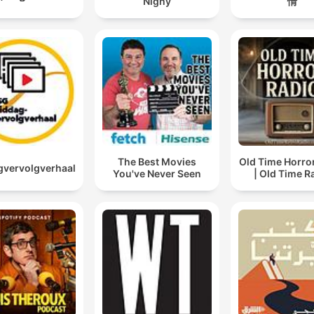
Nighy
情
The Best Movies
Old Time Horro
vervolgverhaal
You've Never Seen
| Old Time R