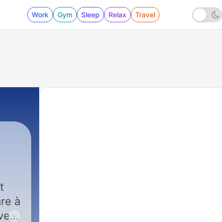
Work
Gym
Sleep
Relax
Travel
t
are à
 vers