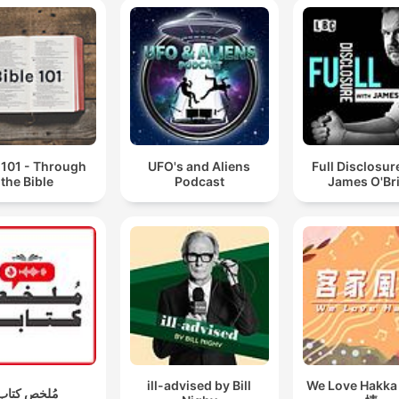
 101 - Through
UFO's and Aliens
Full Disclosur
the Bible
Podcast
James O'Br
ill-advised by Bill
We Love Hakk
مُلخص كتاب