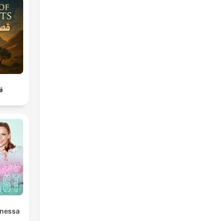
قص
anessa