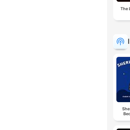
The 
She
Bed