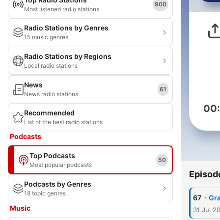
900
Most listened radio stations
Radio Stations by Genres
15 music genres
Radio Stations by Regions
Local radio stations
News
61
News radio stations
00
Recommended
List of the best radio stations
Podcasts
Top Podcasts
50
Most popular podcasts
Episod
Podcasts by Genres
18 topic genres
-
67
Gra
Music
31 Jul 2