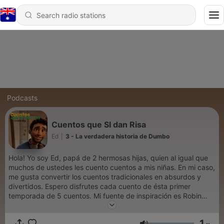
Podcasts
Cuentos que SI dan Risa
Ed
|
3 - La verdadera historia de Dumbo
Hola! Yo soy Ed, papá de 2 hermosas hijas, quien al igual que
muchos de ustedes les cuento cuentos a mis niñas. En mi caso,
me gusta convertir los cuentos tradicionales en absurdos y
divertidos. Espero disfrutes cada cuento de ésta primer
temporada de 5 cuentos. Mi fuente de inspiración es Robin
Williams y la Señora Doubtfire. :) Gracias por escucharme...
1