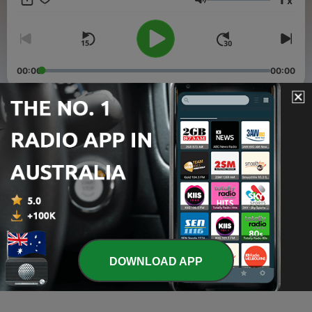
x
Volume
00:00
00:00
Episodes
-
3
La verdadera historia de Dumbo
02 Feb 2025
-
2
El regreso de Peter Pan al país de nunca jamás
02 Feb 2025
-
1
Cuentos que SI dan risa
DOWNLOAD APP
26 Jan 2025