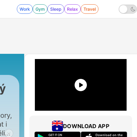
Work
Gym
Sleep
Relax
Travel
tý
ory,
t i
DOWNLOAD APP
li