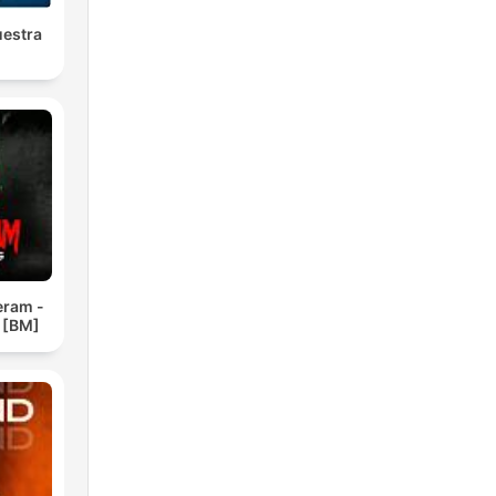
uestra
eram -
 [BM]