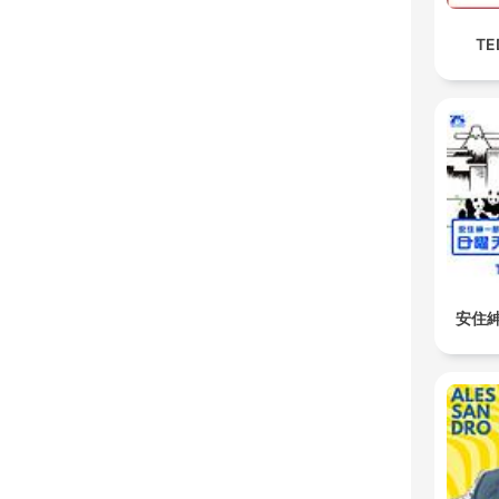
TED
安住