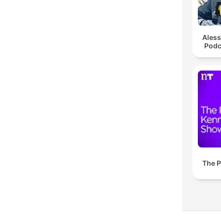
Ales
Podc
The P