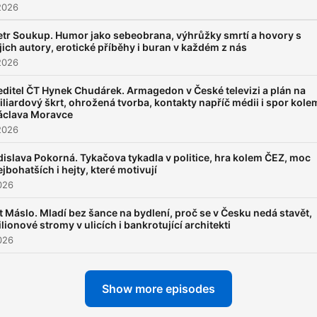
2026
etr Soukup. Humor jako sebeobrana, výhrůžky smrtí a hovory s
ejich autory, erotické příběhy i buran v každém z nás
2026
editel ČT Hynek Chudárek. Armagedon v České televizi a plán na
iliardový škrt, ohrožená tvorba, kontakty napříč médii i spor kole
áclava Moravce
2026
dislava Pokorná. Tykačova tykadla v politice, hra kolem ČEZ, moc
ejbohatších i hejty, které motivují
026
t Máslo. Mladí bez šance na bydlení, proč se v Česku nedá stavět,
lionové stromy v ulicích i bankrotující architekti
026
Show more episodes