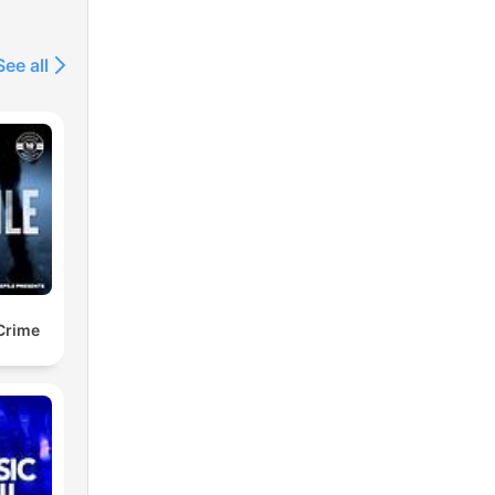
See all
 Crime