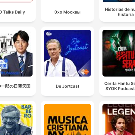
Historias de n
 Talks Daily
Эхо Москвы
historia
Cerita Hantu S
紳一郎の日曜天国
De Jortcast
SYOK Podcast