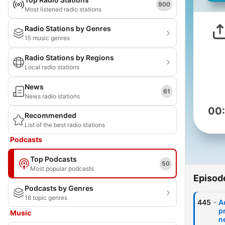
900
Most listened radio stations
Radio Stations by Genres
15 music genres
Radio Stations by Regions
Local radio stations
News
61
News radio stations
00
Recommended
List of the best radio stations
Podcasts
Top Podcasts
50
Most popular podcasts
Episod
Podcasts by Genres
18 topic genres
-
445
A
pr
Music
n