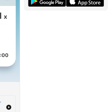
1
x
am a
šího
:00
,