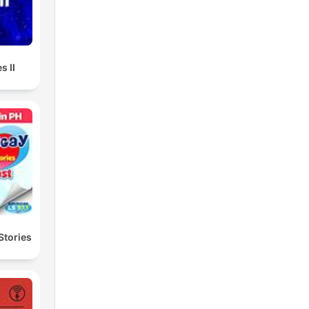
s II
Stories