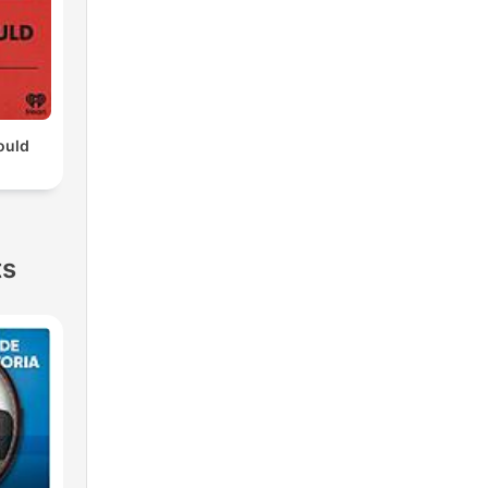
ould
ts