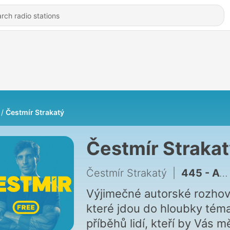
Čestmír Strakatý
Čestmír Straka
Čestmír Strakatý
|
445 - Adam Dolník. Odvaha i šikana v dětství, ego a emoce ve vyjednávání, proč děti manipulují, politici neposlouchají a některé věty je lepší neříkat
Výjimečné autorské rozhov
které jdou do hloubky téma
příběhů lidí, kteří by Vás mě