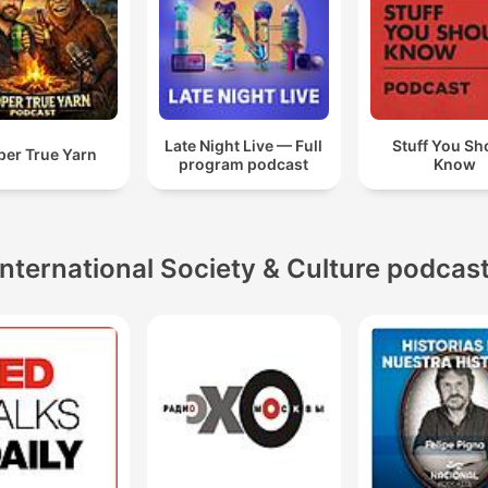
Late Night Live — Full
Stuff You Sh
per True Yarn
program podcast
Know
International Society & Culture podcas