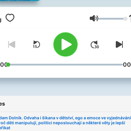
zajímat. Za měsíční předplatné
na Herohero.co/cestmir
dostanete obsah bez rekl
Volume
v plné délce. Budeme v
kontaktu a vy budete u dal
rozvoje a nových výhod.
:00
00
es
dam Dolník. Odvaha i šikana v dětství, ego a emoce ve vyjednávání
oč děti manipulují, politici neposlouchají a některé věty je lepší
eříkat