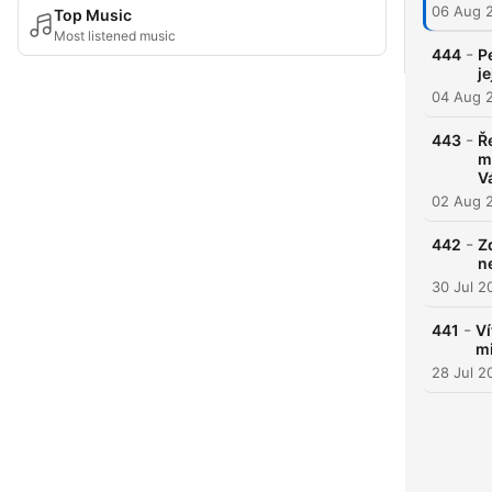
06 Aug 
Top Music
Most listened music
-
444
P
j
04 Aug 
-
443
Ř
m
V
02 Aug 
-
442
Z
n
30 Jul 2
-
441
Ví
mi
28 Jul 2