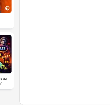
s de
TV