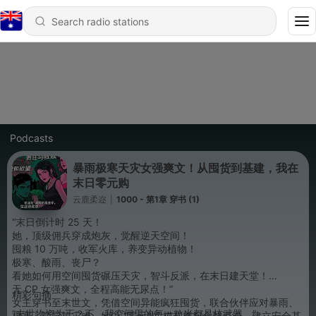
Podcasts
暴雨极寒天灾女强爽文！从囤货到基建，我在
末日零元购
云鹿柔迩
|
1000 - 第1章 穿书 (1)
“末日倒计时 25 天！
她，顶级佣兵穿成炮灰，觉醒逆天空间！
囤粮 10 万吨，收军火库，养变异动植物！
极寒、酸雨、丧尸？
看她如何用空间囤货碾压天灾，智斗反派，在末日建天堂！
无 CP 女强爽文，全程高能无尿点！”
精彩句摘
女主穿书至末世文，凭借空间异能疯狂囤货，联合伙伴应对暴雨、
“末世物资为王？不，我空间里的每一粒米都是核武器。”
极寒、变异等灾难。她以 “零元购” 模式横扫全球资源，建立安全基