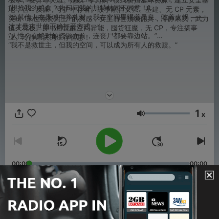
“想抢我的粮食？先问问我的加特林同不同意！”
地，智斗反派，守护幸存者。故事融合女强、基建、无 CP 元素，
“当其他人在废墟中挣扎时，我在空间里喝着灵泉、吃着火锅 ——
突出 “末世物资为王” 的爽感，女主
前世顶级佣兵，冷静果决，武力
这才是末世的正确打开方式。”
值天花板。穿书后觉醒空间异能，囤货狂魔，无 CP，专注搞事
“人性？在绝对的资源面前，连丧尸都要靠边站。”
业。
冷静果决的生存智慧！
“我不是救世主，但我的空间，可以成为所有人的救赎。”
1
x
Volume
00:00
00:00
Episodes